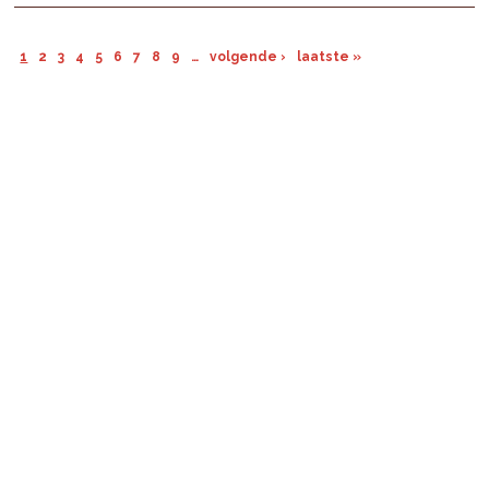
1
2
3
4
5
6
7
8
9
…
volgende ›
laatste »