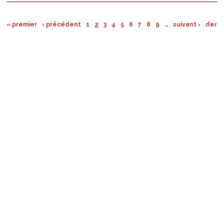
« premier
‹ précédent
1
2
3
4
5
6
7
8
9
…
suivant ›
derni