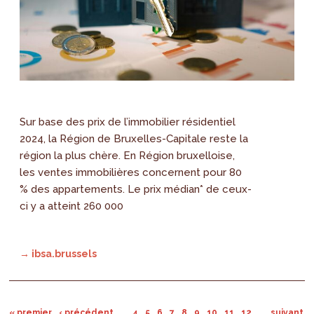
Sur base des prix de l’immobilier résidentiel
2024, la Région de Bruxelles-Capitale reste la
région la plus chère. En Région bruxelloise,
les ventes immobilières concernent pour 80
% des appartements. Le prix médian* de ceux-
ci y a atteint 260 000
→ ibsa.brussels
« premier
‹ précédent
…
4
5
6
7
8
9
10
11
12
…
suivant ›