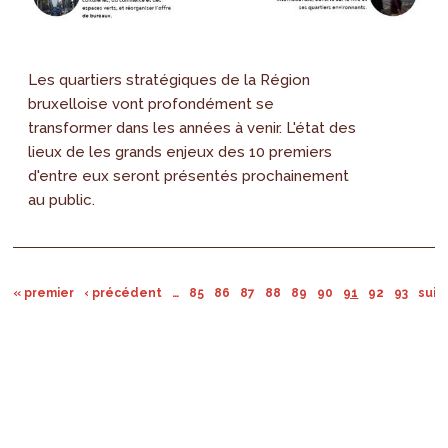
Les quartiers stratégiques de la Région
bruxelloise vont profondément se
transformer dans les années à venir. L'état des
lieux de les grands enjeux des 10 premiers
d'entre eux seront présentés prochainement
au public.
« premier
‹ précédent
…
85
86
87
88
89
90
91
92
93
suiv