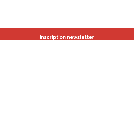
Inscription newsletter
Nos autres sites
IBSA
participation.brussels
Monitoring des Quartiers
CRD
Accrochage scolaire