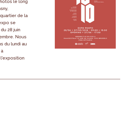
hotos le long
sny,
uartier de la
'expo se
 du 28 juin
tembre. Nous
s du lundi au
 à
l'exposition