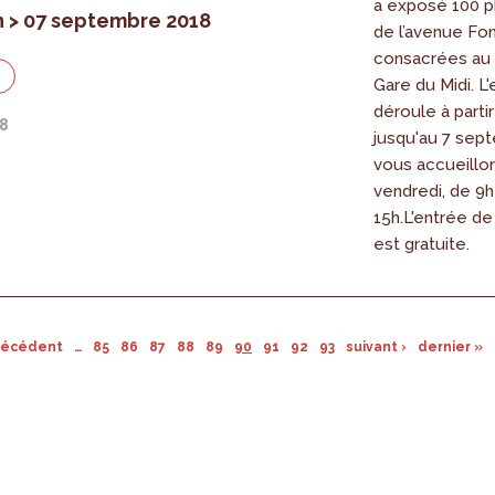
a exposé 100 p
in > 07 septembre 2018
de l’avenue Fon
consacrées au q
n
Gare du Midi. L
déroule à partir
18
jusqu'au 7 sep
vous accueillon
vendredi, de 9h
15h.L'entrée de 
est gratuite.
précédent
…
85
86
87
88
89
90
91
92
93
suivant ›
dernier »