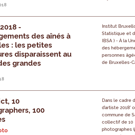
2018
 2018 -
Institut Bruxell
Statistique et d
gements des aînés à
IBSA ) - À la Un
es : les petites
des hébergeme
ures disparaissent au
personnes âgé
 des grandes
de Bruxelles-C
018
ict, 10
Dans le cadre d
d’artiste 2018' 
raphers, 100
commune de Sai
es
collectif de 10
photographes (p
oto