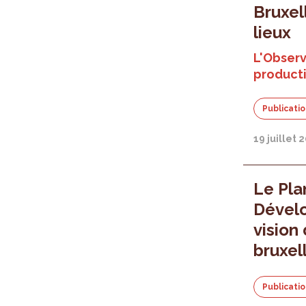
Bruxel
lieux
L'Observ
producti
Publicati
19 juillet 
Le Pla
Dévelo
vision
bruxel
Publicati