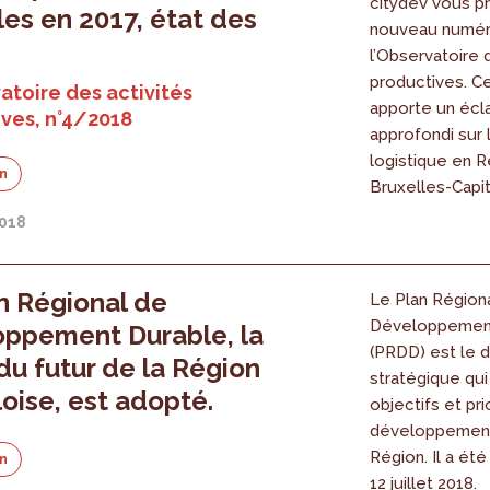
citydev vous p
les en 2017, état des
nouveau numér
l’Observatoire 
productives. C
atoire des activités
apporte un écl
ves, n°4/2018
approfondi sur l
logistique en 
on
Bruxelles-Capit
2018
n Régional de
Le Plan Région
Développement
ppement Durable, la
(PRDD) est le
 du futur de la Région
stratégique qui 
loise, est adopté.
objectifs et pri
développement
Région. Il a ét
on
12 juillet 2018.