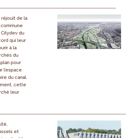
réjouit de la
la commune
 Citydev du
ord qui leur
rir à la
rchés du
splan pour
r l’espace
oire du canal.
ement, cette
rché leur
ité,
ussels et