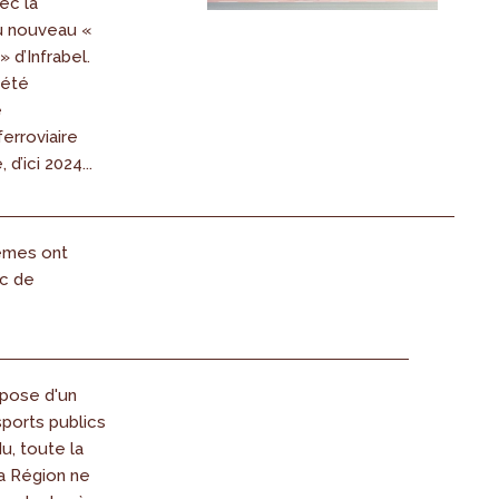
ec la
u nouveau «
 d’Infrabel.
iété
e
ferroviaire
 d’ici 2024...
hèmes ont
ec de
spose d'un
ports publics
u, toute la
a Région ne