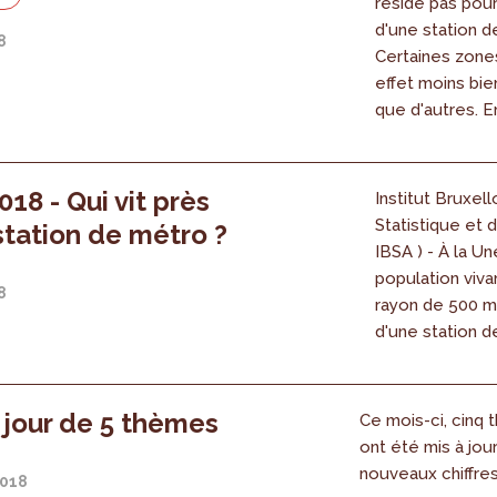
réside pas pour
d'une station d
8
Certaines zone
effet moins bie
que d'autres. E
018 - Qui vit près
Institut Bruxell
Statistique et d
station de métro ?
IBSA ) - À la Un
population viva
8
rayon de 500 m
d'une station 
 jour de 5 thèmes
Ce mois-ci, cinq
ont été mis à jou
nouveaux chiffre
2018