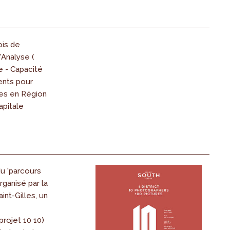
ois de
'Analyse (
e - Capacité
nts pour
es en Région
apitale
u 'parcours
organisé par la
nt-Gilles, un
rojet 10 10)