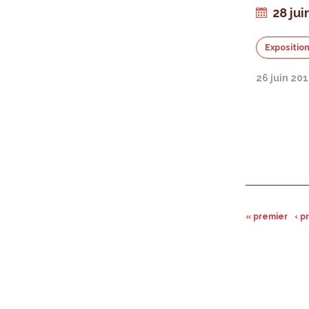
28 ju
Expositio
26 juin 20
« premier
‹ 