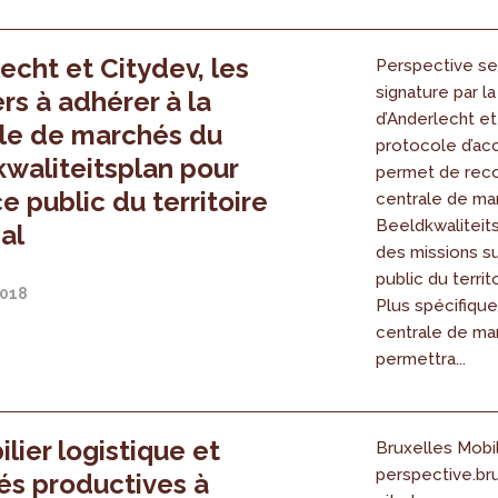
echt et Citydev, les
Perspective se 
signature par 
rs à adhérer à la
d’Anderlecht et
le de marchés du
protocole d’acc
waliteitsplan pour
permet de recou
e public du territoire
centrale de ma
Beeldkwaliteit
al
des missions su
public du territ
2018
Plus spécifiqu
centrale de ma
permettra...
lier logistique et
Bruxelles Mobil
perspective.br
tés productives à