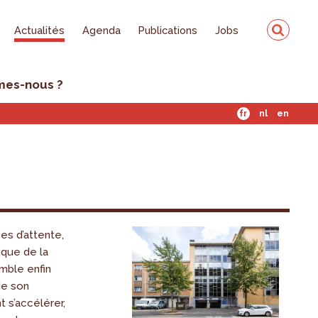
Actualités
Agenda
Publications
Jobs
mes-nous ?
fr
nl
en
es d’attente,
ique de la
mble enfin
de son
s’accélérer,