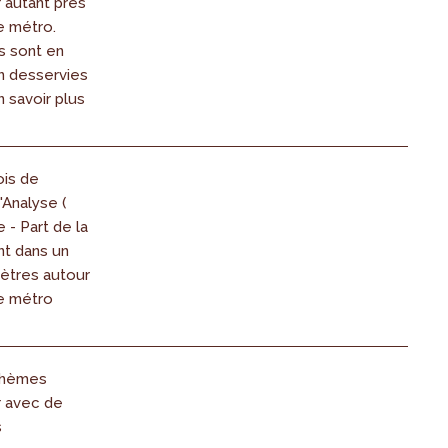
 autant près
e métro.
s sont en
n desservies
n savoir plus
ois de
'Analyse (
e - Part de la
nt dans un
ètres autour
de métro
 thèmes
r avec de
s