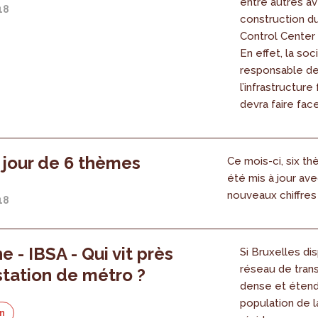
entre autres av
18
construction d
Control Center »
En effet, la soc
responsable d
l’infrastructure 
devra faire face,
 jour de 6 thèmes
Ce mois-ci, six t
été mis à jour av
nouveaux chiffres
18
e - IBSA - Qui vit près
Si Bruxelles di
réseau de trans
station de métro ?
dense et étend
population de l
on