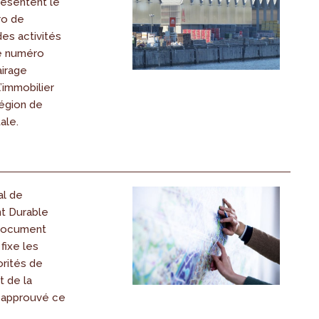
résentent le
o de
des activités
e numéro
airage
’immobilier
Région de
ale.
al de
 Durable
 document
fixe les
orités de
 de la
é approuvé ce