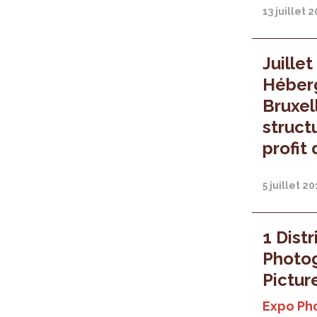
13 juillet 
Juillet
Héber
Bruxell
struct
profit
5 juillet 2
1 Distr
Photog
Pictur
Expo Ph