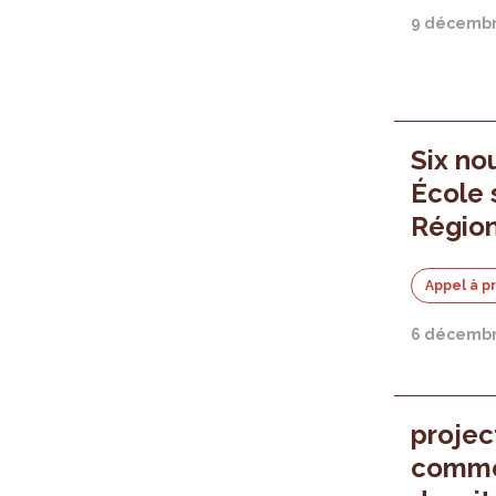
9 décembr
Six no
École s
Région
Appel à p
6 décembr
projec
commen