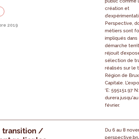
public comme l
création et
n
d’expérimentati
Perspective, do
re 2019
métiers sont f
impliqués dans
démarche territ
réjouit d’expos
sélection de tr
réalisés sur le t
Région de Brux
Capitale. L'expo
‘E: 595151.97 N
durera jusqu'au
février.
 transition /
Du 6 au 8 nove
perspective.br