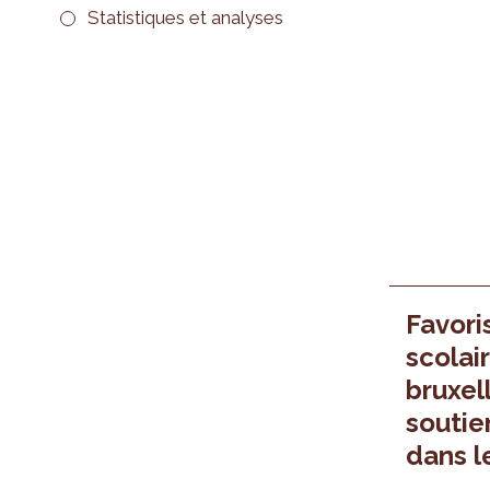
Statistiques et analyses
Favori
scolai
bruxel
soutie
dans l