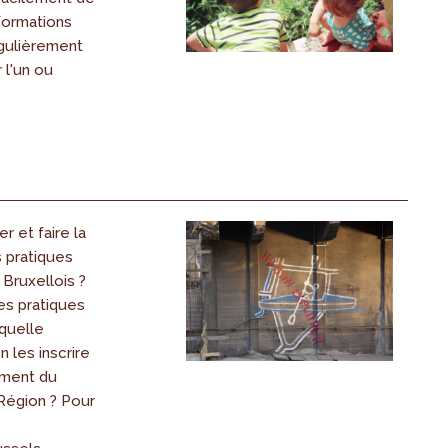
formations
égulièrement
 l'un ou
 et faire la
es pratiques
 Bruxellois ?
es pratiques
 quelle
 les inscrire
ement du
 Région ? Pour