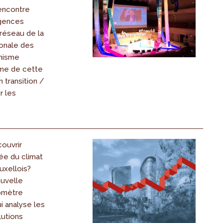
Rencontre
agences
réseau de la
ionale des
nisme
me de cette
n transition /
r les
ouvrir
lée du climat
uxellois?
ouvelle
omètre
i analyse les
lutions