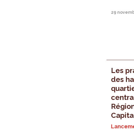
29 novemb
Les pr
des ha
quarti
centra
Région
Capita
Lanceme