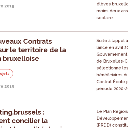
élèves bruxello
e 2019
moins deux ans
scolaire.
uveaux Contrats
Suite à l’appel 
lancé en avril 2
ur le territoire de la
Gouvernement 
 bruxelloise
de Bruxelles-Ca
sélectionné le
rojets
bénéficiaires du
Contrat École p
e 2019
période 2020-2
ting.brussels :
Le Plan Région
Développement
t concilier la
(PRDD) constitu