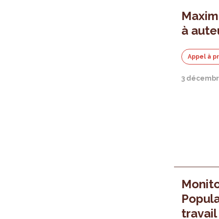
Maximi
à aute
Appel à p
3 décembr
Monito
Popula
travail