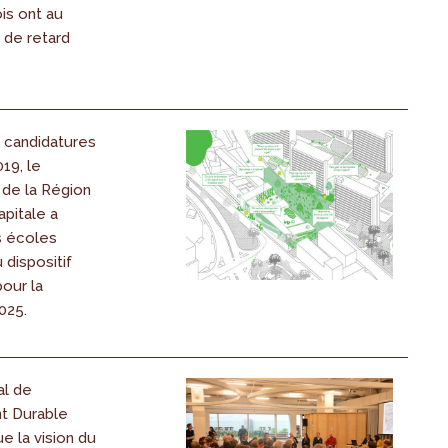
is ont au
 de retard
à candidatures
019, le
de la Région
pitale a
s écoles
 dispositif
our la
025.
al de
 Durable
e la vision du