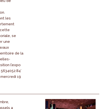
ieu de
on.
nt les
ortement
 cette
oriale, se
er une
avaux
erritoire de la
elles-
sition l’expo
: 5634052.84’
 mercredi 19
mbre,
ussels a