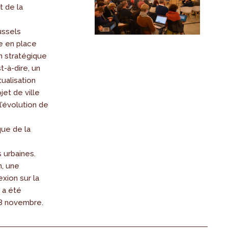
 de la
ussels
e en place
on stratégique
t-à-dire, un
ualisation
jet de ville
l’évolution de
ue de la
 urbaines.
n, une
exion sur la
 a été
8 novembre.