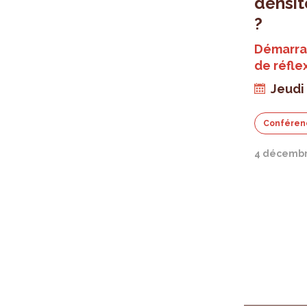
densit
?
Démarra
de réfle
Jeudi
Conféren
4 décembr