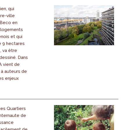
ien, qui
re-ville
n Beco en
s logements
nois et qui
 9 hectares
, va être
dessiné. Dans
A vient de
 à auteurs de
les enjeux
des Quartiers
internaute de
ssance
facilement de