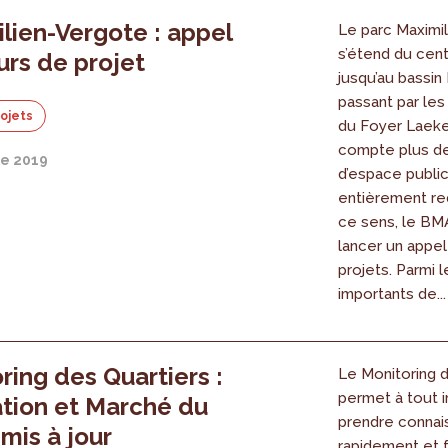
lien-Vergote : appel
Le parc Maximil
s’étend du cent
urs de projet
jusqu’au bassi
passant par le
rojets
du Foyer Laeke
compte plus de
e 2019
d’espace public
entièrement re
ce sens, le BM
lancer un appel
projets. Parmi 
importants de...
ring des Quartiers :
Le Monitoring 
permet à tout 
tion et Marché du
prendre connai
 mis à jour
rapidement et 