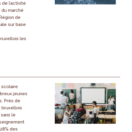
de l’activité
 du marché
a Région de
ale sur base
uxellois les
scolaire
breux jeunes
s. Près de
 bruxellois
 sans le
nseignement
, 28% des