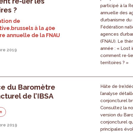
t re-lier les
participé à la 
ires ?
annuelle des 
d’urbanisme du 
ation de
Fédération nat
ive.brussels à la 40e
agences d’urba
re annuelle de la FNAU
(FNAU). Le thè
année : « Lost i
re 2019
comment re-lie
territoires ? »
ce du Baromètre
Hâte de (re)déc
l’analyse détail
cturel de l’IBSA
conjoncturel br
Consultez la n
on
version du Bar
conjoncturel qu
re 2019
principales évo