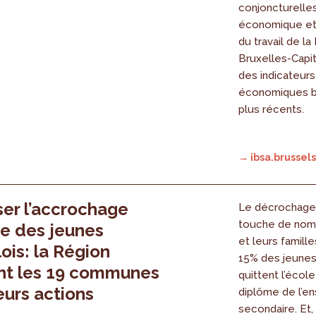
conjoncturelles 
économique et
du travail de l
Bruxelles-Capit
des indicateurs
économiques br
plus récents.
→ ibsa.brussels
ser l’accrochage
Le décrochage 
touche de nom
re des jeunes
et leurs famille
lois: la Région
15% des jeunes
nt les 19 communes
quittent l’école
eurs actions
diplôme de l’e
secondaire. Et