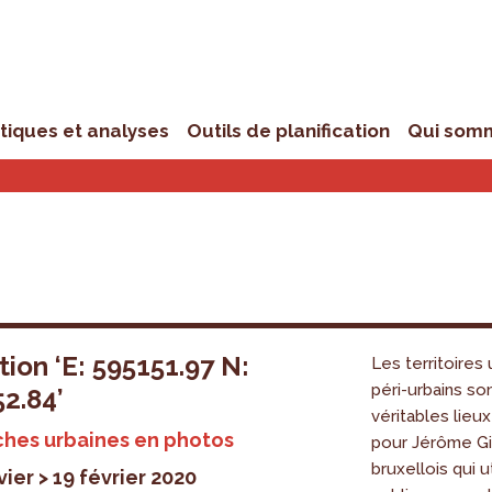
stiques et analyses
Outils de planification
Qui som
tion ‘E: 595151.97 N:
Les territoires 
péri-urbains so
2.84’
véritables lieux
ches urbaines en photos
pour Jérôme Gill
bruxellois qui u
vier > 19 février 2020