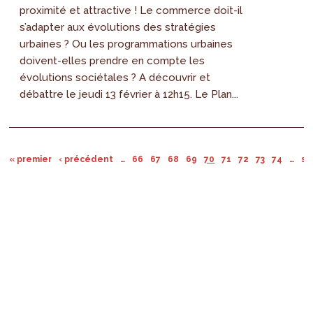
proximité et attractive ! Le commerce doit-il
s’adapter aux évolutions des stratégies
urbaines ? Ou les programmations urbaines
doivent-elles prendre en compte les
évolutions sociétales ? A découvrir et
débattre le jeudi 13 février à 12h15. Le Plan...
« premier
‹ précédent
…
66
67
68
69
70
71
72
73
74
…
su