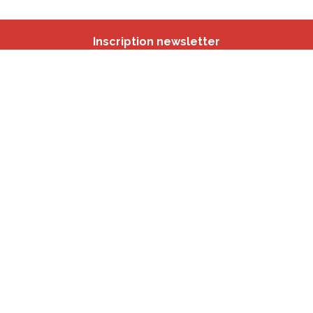
Inscription newsletter
Nos autres sites
IBSA
participation.brussels
Monitoring des Quartiers
CRD
Accrochage scolaire
sport.brussels
studyspaces.brussels
BMA