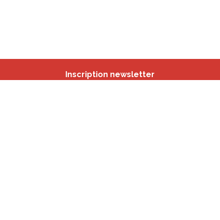
Inscription newsletter
Nos autres sites
IBSA
participation.brussels
Monitoring des Quartiers