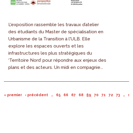
L'exposition rassemble les travaux d’atelier
des étudiants du Master de spécialisation en
Urbanisme de la Transition à l'ULB. Elle
explore les espaces ouverts et les
infrastructures les plus stratégiques du
‘Territoire Nord’ pour répondre aux enjeux des
plans et des acteurs. Un midi en compagnie...
« premier
‹ précédent
…
65
66
67
68
69
70
71
72
73
…
su