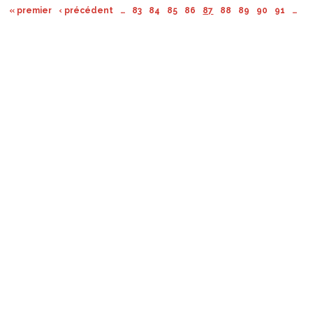
« premier
‹ précédent
…
83
84
85
86
87
88
89
90
91
…
su