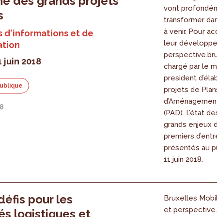
e des grands projets
vont profondé
s
transformer da
à venir. Pour 
 d'informations et de
leur développ
ation
perspective.br
1 juin 2018
chargé par le m
president d’éla
ublique
projets de Plan
d’Aménagement
18
(PAD). L’état de
grands enjeux 
premiers d’entr
présentés au pu
11 juin 2018.
défis pour les
Bruxelles Mobil
et perspective
tés logistiques et