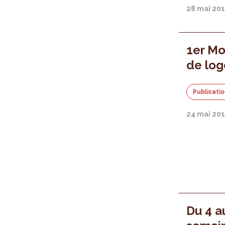
28 mai 20
1er Mo
de log
Publicati
24 mai 20
Du 4 au