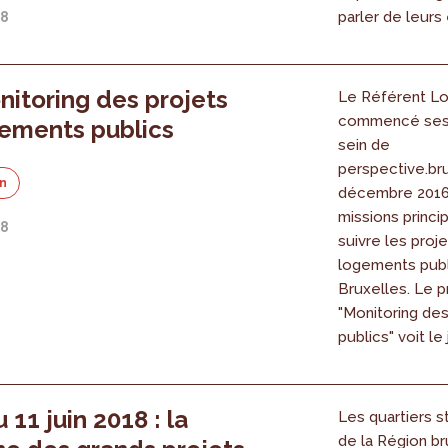
parler de leurs
18
nitoring des projets
Le Référent L
commencé ses 
ements publics
sein de
perspective.br
on
décembre 2016
missions princi
18
suivre les proj
logements publ
Bruxelles. Le p
"Monitoring de
publics" voit le 
 11 juin 2018 : la
Les quartiers s
de la Région br