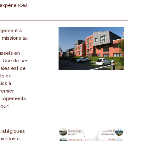
 expériences.
ogement a
missions au
ussels en
. Une de ses
pales est de
ets de
ics à
remier
s logements
jour!
tratégiques
uxelloise