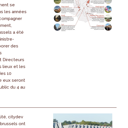
ment se
ns les années
accompagner
ement,
ussels a été
inistre-
borer des
s
 Directeurs
s lieux et les
des 10
e eux seront
blic du 4 au
ité, citydev
.brussels ont