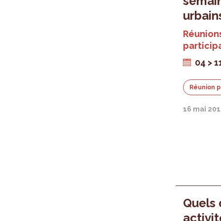
semain
urbain
Réunions
particip
04 > 1
Réunion p
16 mai 20
Quels 
activi