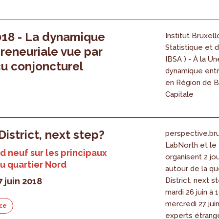
018 - La dynamique
Institut Bruxell
Statistique et d
reneuriale vue par
IBSA ) - À la Un
çu conjoncturel
dynamique entr
en Région de B
Capitale
District, next step?
perspective.bru
LabNorth et l
d neuf sur les principaux
organisent 2 jou
u quartier Nord
autour de la qu
7 juin 2018
District, next s
mardi 26 juin à 
mercredi 27 juin
ce
experts étrang