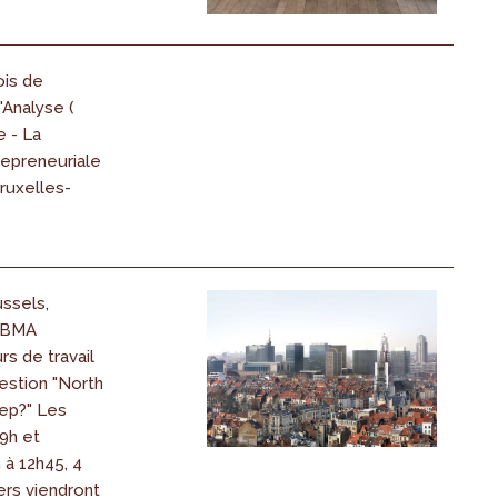
ois de
'Analyse (
e - La
epreneuriale
ruxelles-
ssels,
e BMA
rs de travail
estion "North
tep?" Les
19h et
 à 12h45, 4
ers viendront