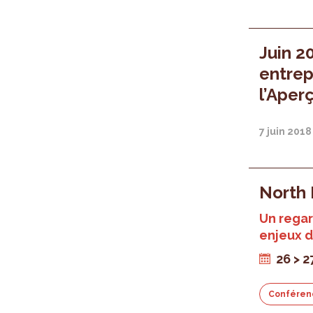
Juin 2
entrep
l’Aper
7 juin 2018
North 
Un regar
enjeux d
26 > 2
Conféren