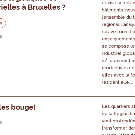
réalisé un rele
ielles à Bruxelles ?
bâtiments indus
l’ensemble du t
on
régional. L’anal
relevé fournit
18
enseignement
se compose le
industriel globa
m², comment le
productives co
elles avec la f
résidentielle, …
les bouge!
Les quartiers s
de la Région br
vont profondé
8
transformer da