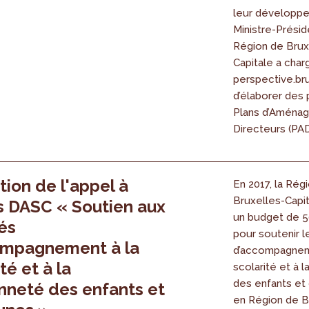
leur développe
Ministre-Présid
Région de Brux
Capitale a char
perspective.br
d’élaborer des 
Plans d’Aména
Directeurs (PAD)
tion de l'appel à
En 2017, la Rég
Bruxelles-Capi
s DASC « Soutien aux
un budget de 5
tés
pour soutenir l
ompagnement à la
d’accompagnem
té et à la
scolarité et à 
des enfants et
nneté des enfants et
en Région de B