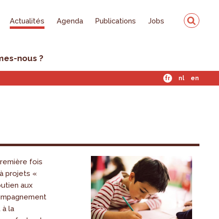
Actualités
Agenda
Publications
Jobs
mes-nous ?
fr
nl
en
remière fois
 à projets «
outien aux
ccompagnement
 à la