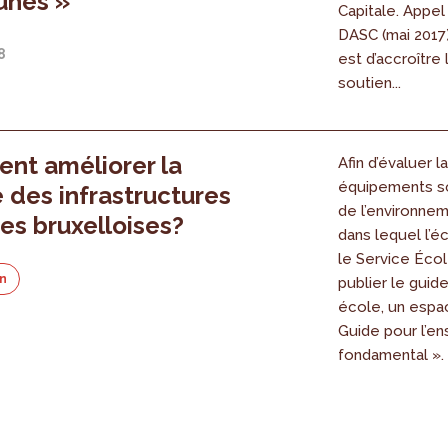
unes »
Capitale. Appel
DASC (mai 2017
8
est d’accroître 
soutien...
nt améliorer la
Afin d’évaluer l
équipements sc
é des infrastructures
de l’environnem
res bruxelloises?
dans lequel l’éc
le Service Écol
on
publier le guid
école, un espac
Guide pour l’e
fondamental ».