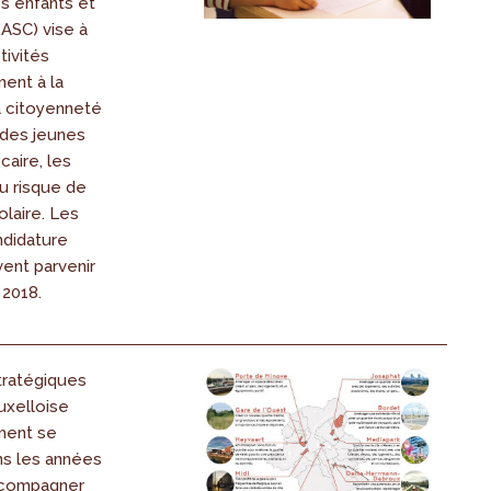
s enfants et
ASC) vise à
tivités
ent à la
la citoyenneté
 des jeunes
caire, les
u risque de
laire. Les
ndidature
ent parvenir
 2018.
tratégiques
uxelloise
ment se
ns les années
accompagner