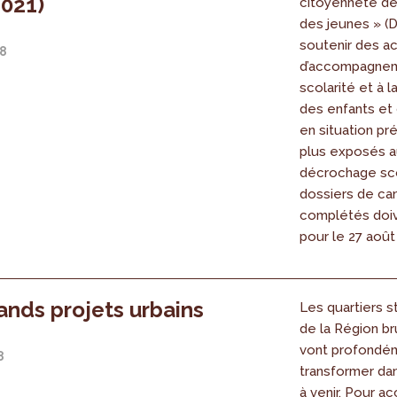
021)
citoyenneté de
des jeunes » (D
soutenir des ac
18
d’accompagnem
scolarité et à 
des enfants et
en situation pré
plus exposés a
décrochage sco
dossiers de ca
complétés doiv
pour le 27 août
ands projets urbains
Les quartiers s
de la Région br
vont profondé
8
transformer da
à venir. Pour 