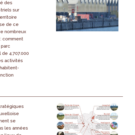
vé des
triels sur
erritoire
yse de ce
 de nombreux
s: comment
 parc
l de 4.707.000
s activités
habitent-
onction
tratégiques
uxelloise
ment se
ns les années