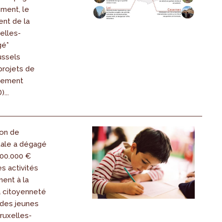
ment, le
ent de la
elles-
gé*
ussels
projets de
gement
...
ion de
tale a dégagé
00.000 €
es activités
ent à la
la citoyenneté
 des jeunes
ruxelles-