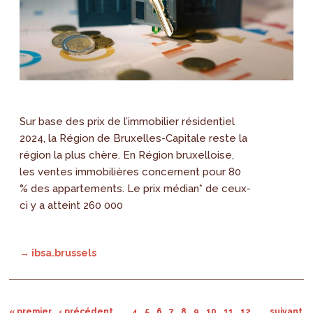
Sur base des prix de l’immobilier résidentiel
2024, la Région de Bruxelles-Capitale reste la
région la plus chère. En Région bruxelloise,
les ventes immobilières concernent pour 80
% des appartements. Le prix médian* de ceux-
ci y a atteint 260 000
→ ibsa.brussels
« premier
‹ précédent
…
4
5
6
7
8
9
10
11
12
…
suivant ›