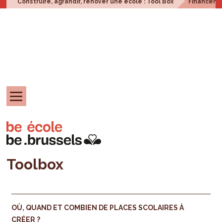
Construire, agrandir, rénover une école : Tool Box
Financem
Toolbox
OÙ, QUAND ET COMBIEN DE PLACES SCOLAIRES À
CRÉER ?