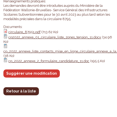
Renseignements pratiques:
Les demandes devront être introduites auprès du Ministère de la
Fédération Wallonie-Bruxelles- Service Général des Infrastructures
Scolaires Subventionnées pour le 30 avril 2023 au plus tard selon les
modalités précisées dans la circulaire 8795.
Documents:
circulaire_87951.pdf
(713.62 Ko)
cp2022_annexe_01_circulaire_liste_zones_tension_11.docx
(34.96
Ko)
cp_2022_annexe_liste_contacts_mise_en_ligne_circulaire_annexe_a_la_
(38 Ko)
cp_2022_annexe_2_formulaire_candidature_11.doc
(195.5 Ko)
Suggérer une modification
Retour à la liste