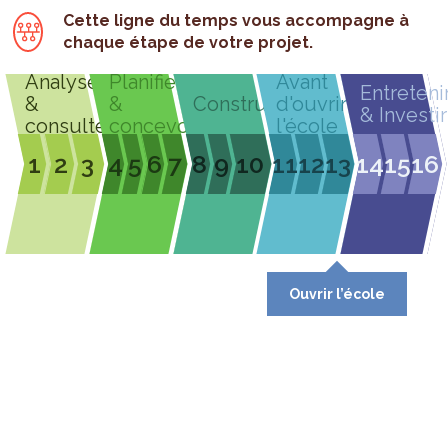
Cette ligne du temps vous accompagne à
chaque étape de votre projet.
Analyser
Planifier
Avant
Entreteni
&
&
Construire
d'ouvrir
& Investir
consulter
concevoir
l'école
1
2
3
4
5
6
7
8
9
10
11
12
13
14
15
16
Ouvrir l’école