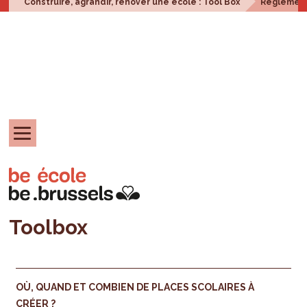
Construire, agrandir, rénover une école : Tool Box
Réglement
Toolbox
OÙ, QUAND ET COMBIEN DE PLACES SCOLAIRES À
CRÉER ?