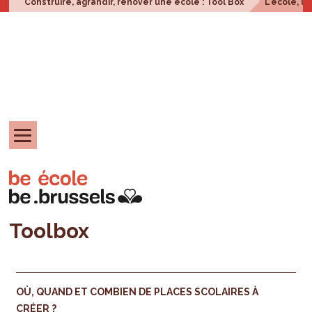
Construire, agrandir, rénover une école : Tool Box
L'école, u
Toolbox
OÙ, QUAND ET COMBIEN DE PLACES SCOLAIRES À
CRÉER ?