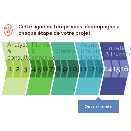
Cette ligne du temps vous accompagne à
chaque étape de votre projet.
Analyser
Planifier
Avant
Entreteni
&
&
Construire
d'ouvrir
& Investir
consulter
concevoir
l'école
1
2
3
4
5
6
7
8
9
10
11
12
13
14
15
16
Ouvrir l’école