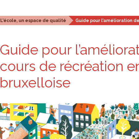
stiques et analyses
Outils de planification
Qui som
L'école, un espace de qualité
Guide pour l’amélioration d
Guide pour l’amé­lio­ra
cours de récréa­tion 
bruxel­loise