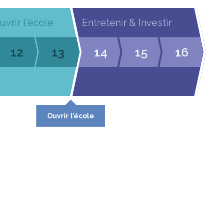
uvrir l'école
Entretenir & Investir
12
13
14
15
16
Ouvrir l’école