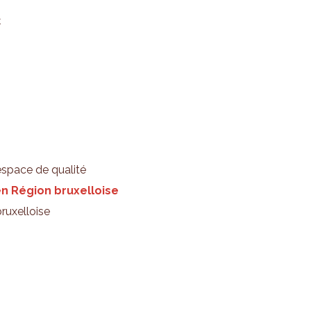
t
espace de qualité
en Région bruxelloise
ruxelloise