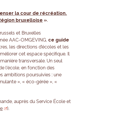
enser la cour de récréation.
Région bruxelloise
»
.
russels et Bruxelles
entanée AAC-OMGEVING,
ce guide
s, les directions d’écoles et les
améliorer cet espace spécifique. Il
de manière transversale. Un seul
e l'école, en fonction des
les ambitions poursuivies : une
imulante », « éco-gérée », «
mande, auprès du Service École et
de
).