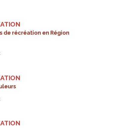
ÉATION
s de récréation en Région
t
ÉATION
ouleurs
t
ÉATION