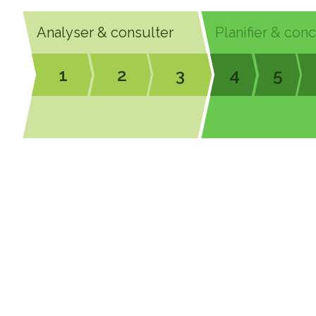
Analyser & consulter
Planifier & con
1
2
3
4
5