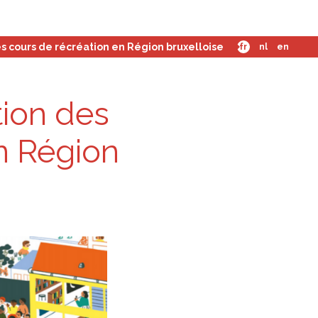
mes-nous ?
es cours de récréation en Région bruxelloise
fr
nl
en
­tion des
en Région