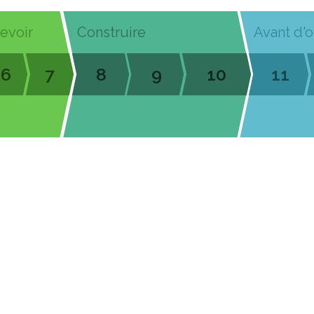
cevoir
Construire
Avant d'o
6
7
8
9
10
11