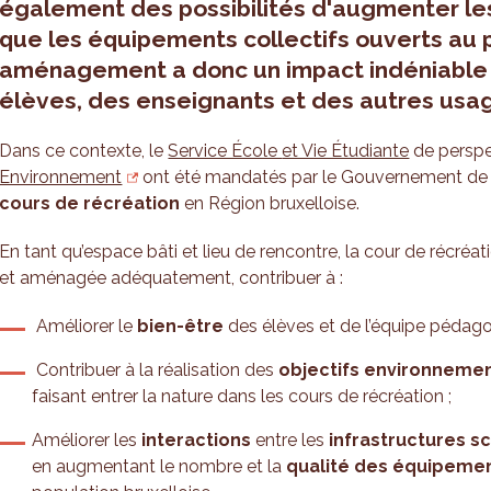
également des possibilités d'augmenter les
que les équipements collectifs ouverts au p
aménagement a donc un impact indéniable s
élèves, des enseignants et des autres usag
Dans ce contexte, le
Service École
et Vie Étudiante
de perspe
Environnement
ont été mandatés par le Gouvernement de tra
cours de récréation
en Région bruxelloise.
En tant qu’espace bâti et lieu de rencontre, la cour de récréa
et aménagée adéquatement, contribuer à :
Améliorer le
bien-être
des élèves et de l’équipe pédag
Contribuer à la réalisation des
objectifs environneme
faisant entrer la nature dans les cours de récréation ;
Améliorer les
interactions
entre les
infrastructures s
en augmentant le nombre et la
qualité des équipemen