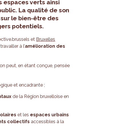
 espaces verts ainsi
ublic. La qualité de son
ur le bien-être des
ers potentiels.
ctive.brussels et
Bruxelles
vailler à l’
amélioration des
tion peut, en étant conçue, pensée
ogique et encadrante ;
ntaux
de la Région bruxelloise en
colaires
et les
espaces urbains
ts collectifs
accessibles à la