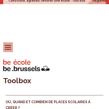
Construire, agrandir, rénover une école : Tool Box
Réglement
Toolbox
OÙ, QUAND ET COMBIEN DE PLACES SCOLAIRES À
CRÉER ?