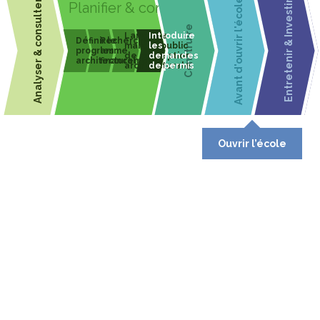
Avant d'ouvrir l'école
Analyser & consulter
Entretenir & Investir
Planifier & concevoir
Construire
4
5
6
7
Ouvrir l’école