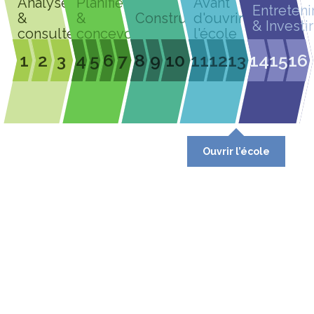
Analyser
Planifier
Avant
Entreteni
&
&
Construire
d'ouvrir
& Investir
consulter
concevoir
l'école
1
2
3
4
5
6
7
8
9
10
11
12
13
14
15
16
Ouvrir l’école