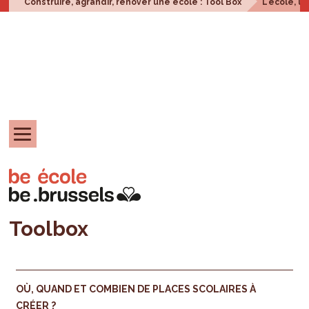
Construire, agrandir, rénover une école : Tool Box
L'école, u
Toolbox
OÙ, QUAND ET COMBIEN DE PLACES SCOLAIRES À
CRÉER ?