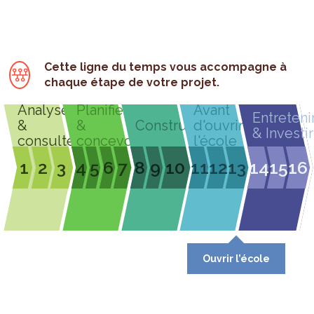
Cette ligne du temps vous accompagne à
chaque étape de votre projet.
Analyser
Planifier
Avant
Entreteni
&
&
Construire
d'ouvrir
& Investir
consulter
concevoir
l'école
1
2
3
4
5
6
7
8
9
10
11
12
13
14
15
16
Ouvrir l’école