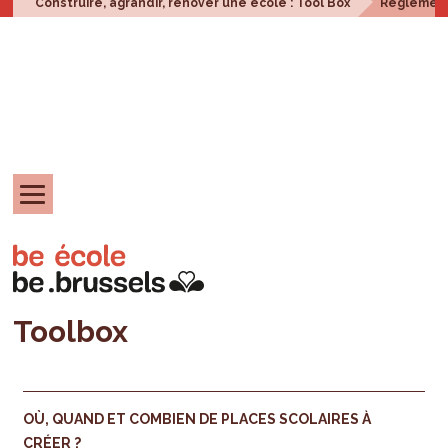
Construire, agrandir, rénover une école : Tool Box
Réglement
Toolbox
OÙ, QUAND ET COMBIEN DE PLACES SCOLAIRES À
CRÉER ?