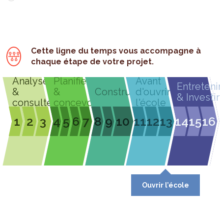
Cette ligne du temps vous accompagne à
chaque étape de votre projet.
Analyser
Planifier
Avant
Entreteni
&
&
Construire
d'ouvrir
& Investir
consulter
concevoir
l'école
1
2
3
4
5
6
7
8
9
10
11
12
13
14
15
16
Ouvrir l’école