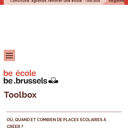
Construire, agrandir, rénover une école : Tool Box
Réglement
Toolbox
OÙ, QUAND ET COMBIEN DE PLACES SCOLAIRES À
CRÉER ?