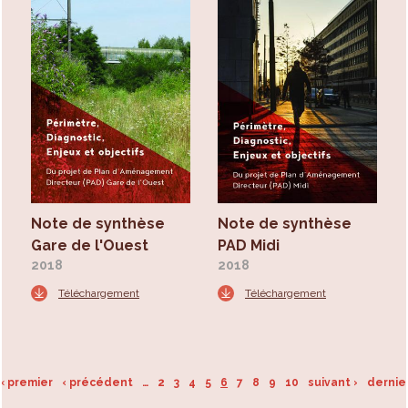
Note de synthèse
Note de synthèse
Gare de l'Ouest
PAD Midi
2018
2018
Téléchargement
Téléchargement
« premier
‹ précédent
…
2
3
4
5
6
7
8
9
10
suivant ›
dernie