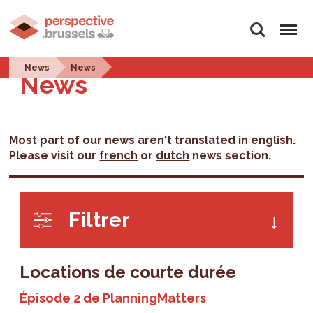
Rechercher
Menu
News
News
News
Most part of our news aren't translated in english.
Please visit our
french
or
dutch
news section.
Filtrer
Locations de courte durée
Épisode 2 de PlanningMatters