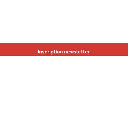
Inscription newsletter
Nos autres sites
IBSA
participation.brussels