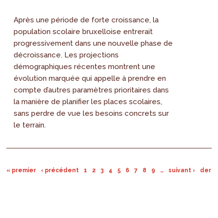
Après une période de forte croissance, la
population scolaire bruxelloise entrerait
progressivement dans une nouvelle phase de
décroissance. Les projections
démographiques récentes montrent une
évolution marquée qui appelle à prendre en
compte d’autres paramètres prioritaires dans
la manière de planifier les places scolaires,
sans perdre de vue les besoins concrets sur
le terrain.
« premier
‹ précédent
1
2
3
4
5
6
7
8
9
…
suivant ›
derni