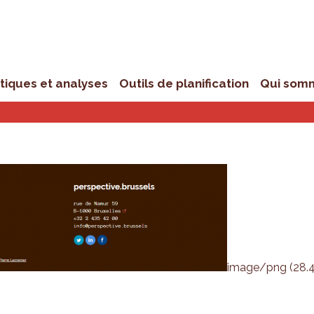
stiques et analyses
Outils de planification
Qui som
image/png (28.4