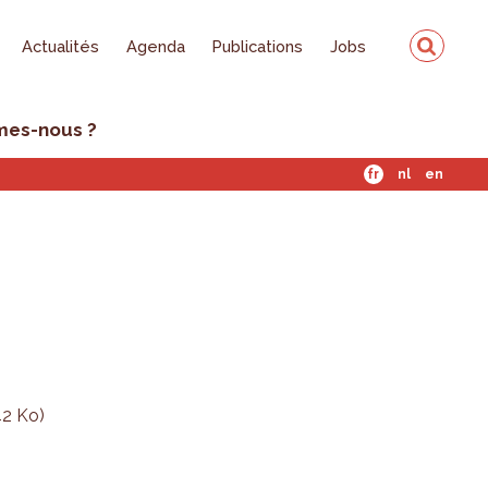
Actualités
Agenda
Publications
Jobs
mes-nous ?
fr
nl
en
2 Ko)