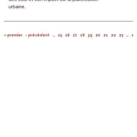
urbaine.
« premier
‹ précédent
…
15
16
17
18
19
20
21
22
23
…
su