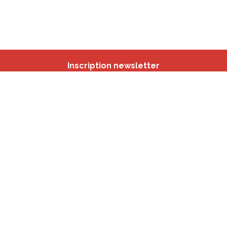
Inscription newsletter
Nos autres sites
IBSA
participation.brussels
Monitoring des Quartiers
CRD