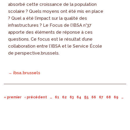
absorbé cette croissance de la population
scolaire ? Quels moyens ont été mis en place
? Quel a été l’impact sur la qualité des
infrastructures ? Le Focus de l’IBSA n°37
apporte des éléments de réponse à ces
questions. Ce focus est le résultat d’une
collaboration entre l’IBSA et le Service École
de perspective.brussels.
→ ibsa.brussels
« premier
‹ précédent
…
61
62
63
64
65
66
67
68
69
…
su