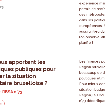
expérience mar
025
permis de renfo
des métropoles
dans les politi
européennes. M
aussi un lieu d
l’on observe, a
planifie !
us apportent les
Les finances pu
Région bruxello
tiques publiques pour
beaucoup de d
r la situation
politiques et m
aire bruxelloise ?
Pour mieux com
situation budgé
 l’IBSA n°73
Région, le Focu
n°73 décortiqu
on