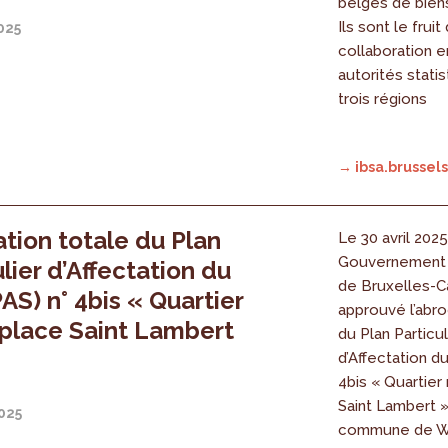
belges de biens
Ils sont le fruit
2025
collaboration e
autorités stati
trois régions
→ ibsa.brussels
tion totale du Plan
Le 30 avril 2025
Gouvernement 
ulier d’Affectation du
de Bruxelles-Ca
PAS) n° 4bis « Quartier
approuvé l’abro
 place Saint Lambert
du Plan Particul
d’Affectation du
4bis « Quartier
Saint Lambert »
2025
commune de W