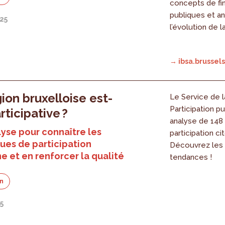
concepts de fi
publiques et a
025
l’évolution de l
→ ibsa.brussels
ion bruxelloise est-
Le Service de l
Participation p
rticipative ?
analyse de 148 i
yse pour connaître les
participation c
es de participation
Découvrez les
e et en renforcer la qualité
tendances !
on
25