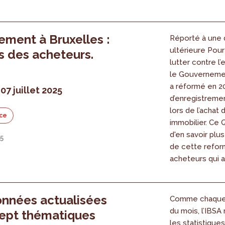
ement à Bruxelles :
Réporté à une 
ultérieure Pour
s des acheteurs.
lutter contre l’
le Gouvernemen
a réformé en 20
07 juillet 2025
d’enregistreme
lors de l’achat 
ce
immobilier. Ce
d'en savoir plus
25
de cette refor
acheteurs qui a
nnées actualisées
Comme chaque 
du mois, l’IBSA
ept thématiques
les statistique