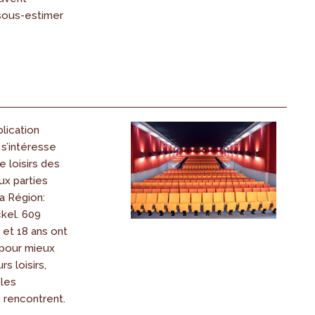
sous-estimer
lication
s’intéresse
e loisirs des
ux parties
la Région:
kel. 609
 et 18 ans ont
 pour mieux
s loisirs,
 les
s rencontrent.