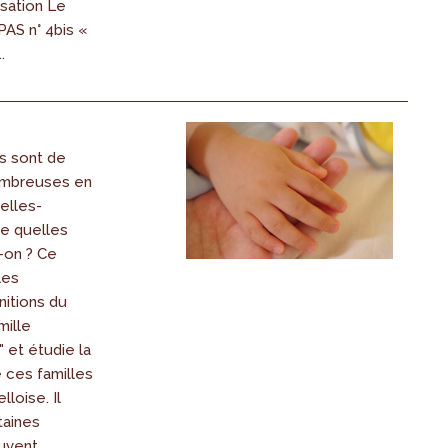
sation Le
AS n° 4bis «
.
s sont de
ombreuses en
elles-
de quelles
t-on ? Ce
les
nitions du
mille
 et étudie la
 ces familles
loise. Il
taines
euvent