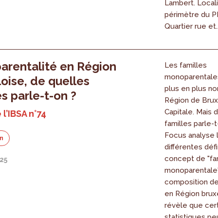
Lambert. Locali
périmètre du PP
Quartier rue et..
rentalité en Région
Les familles
monoparentale
loise, de quelles
plus en plus n
es parle-t-on ?
Région de Brux
Capitale. Mais 
 l’IBSA n°74
familles parle-
Focus analyse 
on
différentes défi
concept de "fa
025
monoparentale"
composition de
en Région bruxel
révèle que cer
statistiques p