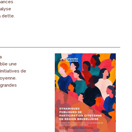
nances
nalyse
a dette.
a
ublie une
nitiatives de
itoyenne.
 grandes