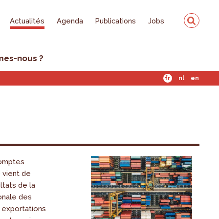
Actualités
Agenda
Publications
Jobs
mes-nous ?
fr
nl
en
Comptes
 vient de
ltats de la
ionale des
 exportations