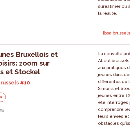
surestimer ou 
la réalité.
→ ibsa.brussels
unes Bruxellois et
La nouvelle pub
About.brussels 
oisirs: zoom sur
aux pratiques d
s et Stockel
jeunes dans de
différentes de 
russels #10
Simonis et Stoc
jeunes entre 12
on
été interrogés
comprendre leur
025
leurs envies et
obstacles qu’il