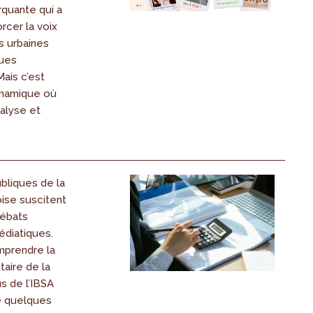
quante qui a
rcer la voix
 urbaines
ques
ais c’est
ynamique où
nalyse et
bliques de la
ise suscitent
ébats
édiatiques.
prendre la
taire de la
s de l’IBSA
e quelques