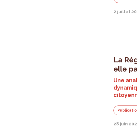
2 juillet 2
La Rég
elle pa
Une anal
dynamiqu
citoyenn
Publicati
28 juin 20