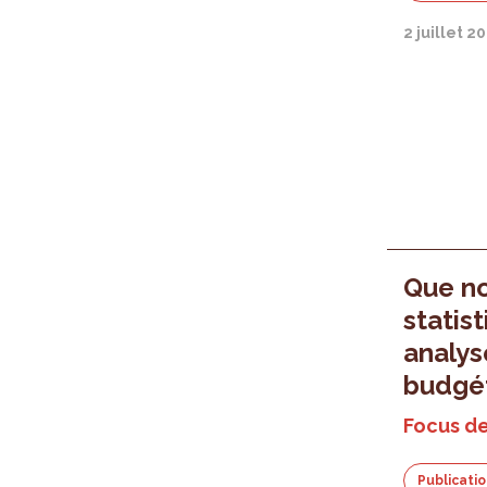
2 juillet 2
Que no
statis
analyse
budgét
Focus de
Publicati