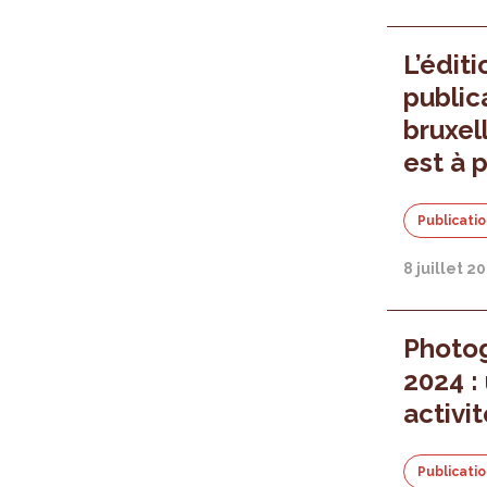
L’édit
public
bruxel
est à 
Publicati
8 juillet 2
Photog
2024 :
activi
Publicati