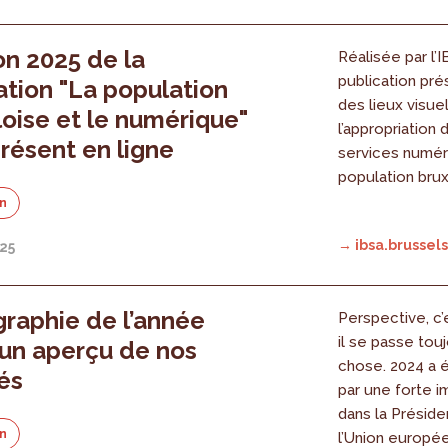
ion 2025 de la
Réalisée par l’
publication pré
ation "La population
des lieux visue
loise et le numérique"
l’appropriation 
présent en ligne
services numéri
population brux
on
→ ibsa.brussels
025
raphie de l’année
Perspective, c’
il se passe tou
 un aperçu de nos
chose. 2024 a 
tés
par une forte i
dans la Présid
on
l’Union europé