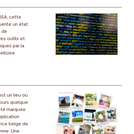
IBSA, cette
sente un état
l de
des outils et
ques par la
elloise
est un lieu où
jours quelque
été marquée
mplication
ence belge de
enne. Une