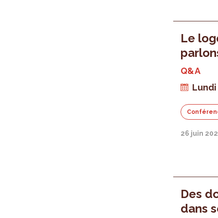
Le log
parlon
Q&A
Lundi 
Conféren
26 juin 20
Des do
dans s