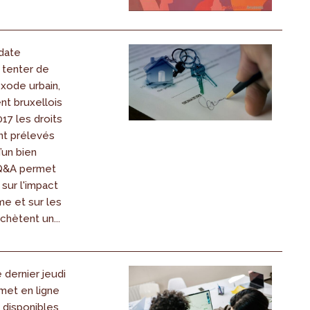
date
 tenter de
exode urbain,
t bruxellois
17 les droits
nt prélevés
d’un bien
 Q&A permet
 sur l'impact
me et sur les
chètent un...
dernier jeudi
 met en ligne
s disponibles