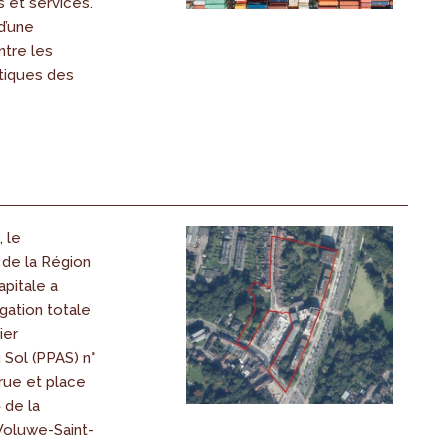
 et services.
 d’une
ntre les
stiques des
, le
de la Région
pitale a
gation totale
ier
 Sol (PPAS) n°
 rue et place
 de la
oluwe-Saint-