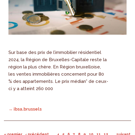
Sur base des prix de l’immobilier résidentiel
2024, la Région de Bruxelles-Capitale reste la
région la plus chère. En Région bruxelloise,
les ventes immobilières concernent pour 80
% des appartements. Le prix médian* de ceux-
ci y a atteint 260 000
→ ibsa.brussels
« premier
‹ précédent
…
4
5
6
7
8
9
10
11
12
…
suivant ›