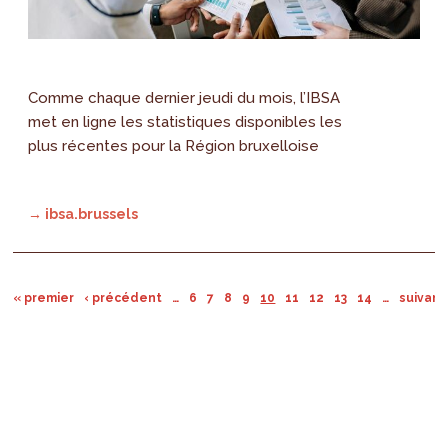
Comme chaque dernier jeudi du mois, l’IBSA
met en ligne les statistiques disponibles les
plus récentes pour la Région bruxelloise
→ ibsa.brussels
« premier
‹ précédent
…
6
7
8
9
10
11
12
13
14
…
suivant