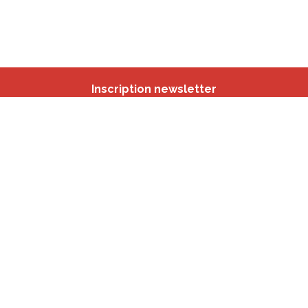
Inscription newsletter
Nos autres sites
IBSA
participation.brussels
Monitoring des Quartiers
CRD