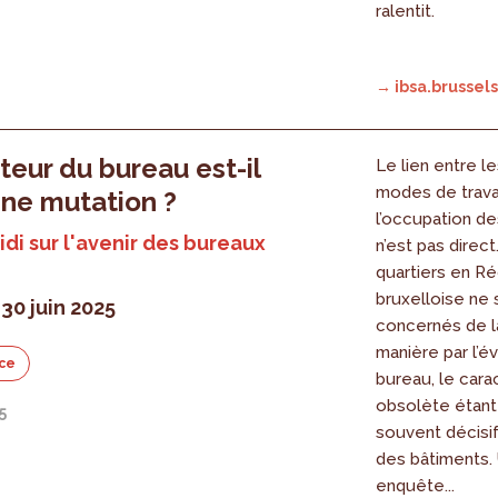
ralentit.
→ ibsa.brussels
teur du bureau est-il
Le lien entre l
modes de travai
ine mutation ?
l’occupation d
di sur l'avenir des bureaux
n’est pas direct
quartiers en Ré
bruxelloise ne 
30 juin 2025
concernés de 
manière par l’é
ce
bureau, le cara
obsolète étant 
5
souvent décisif 
des bâtiments.
enquête...