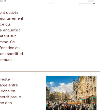
ise.
s
nt utilisés
ajoritairement
 ce qui
e enquête :
sateur sur
emme. Ce
 fonction du
nt sportif et
gement.
 reste
able entre
l’échelon
serait pas le
une des