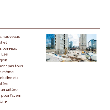
es nouveaux
l et
es bureaux
. Les
gion
sont pas tous
la même
volution du
ctère
un critère
pour l’avenir
 Une