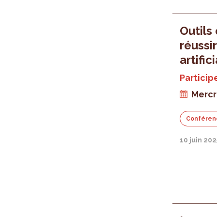
Outils
réussi
artific
Particip
Mercr
Conféren
10 juin 202