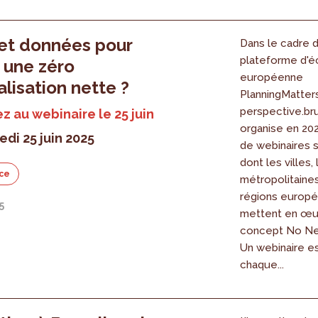
 et données pour
Dans le cadre d
plateforme d'
r une zéro
européenne
ialisation nette ?
PlanningMatters
perspective.br
ez au webinaire le 25 juin
organise en 20
edi 25 juin 2025
de webinaires s
dont les villes,
ce
métropolitaines
régions europ
5
mettent en œu
concept No Ne
Un webinaire e
chaque...