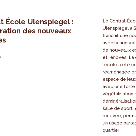
t École Ulenspiegel :
Le Contrat Éco
Ulenspiegel à S
ration des nouveaux
franchit une no
es
avec l’inaugurat
de nouveaux e
5
et rénovés. La
l’école a été e
réaménagée en
espace de jeux
avec une forte
végétalisation 
déminéralisatio
salle de sport
rénovée, perm
un usage parta
quartier.