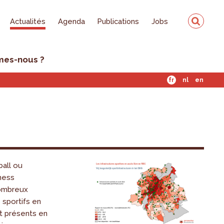
Actualités
Agenda
Publications
Jobs
mes-nous ?
fr
nl
en
ball ou
tness
nombreux
sportifs en
t présents en