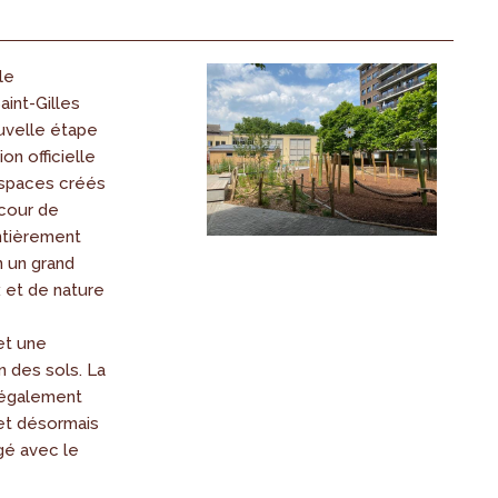
le
aint-Gilles
uvelle étape
ion officielle
spaces créés
 cour de
ntièrement
 un grand
 et de nature
et une
n des sols. La
, également
et désormais
gé avec le