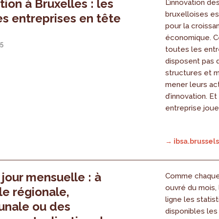
tion à Bruxelles : les
L’innovation de
bruxelloises es
s entreprises en tête
pour la croissa
économique. C
5
toutes les entr
disposent pas
structures et 
mener leurs act
d’innovation. Et 
entreprise joue
→ ibsa.brussels
 jour mensuelle : à
Comme chaque 
ouvré du mois, 
le régionale,
ligne les statis
nale ou des
disponibles les