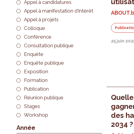
utilisa
Appel à candidatures
Appel à manifestation d'intérêt
ABOUT.b
Appel à projets
Colloque
Publicati
Conférence
25 juin 202
Consultation publique
Enquête
Enquête publique
Exposition
Formation
Publication
Quell
Réunion publique
gagner
Stages
des ha
Workshop
2034 ?
Année