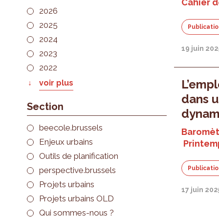
Cahier de
2026
2025
Publicati
2024
19 juin 202
2023
2022
L’emplo
voir plus
dans 
Section
dynam
beecole.brussels
Baromèt
Enjeux urbains
Printem
Outils de planification
Publicati
perspective.brussels
Projets urbains
17 juin 202
Projets urbains OLD
Qui sommes-nous ?