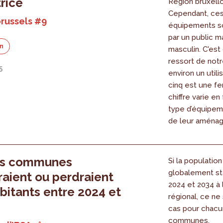
trice
Région bruxello
Cependant, ce
russels #9
équipements so
par un public m
on
masculin. C'est
ressort de notr
5
environ un utili
cinq est une f
chiffre varie en
type d’équipeme
de leur aména
es communes
Si la population
globalement st
aient ou perdraient
2024 et 2034 à 
bitants entre 2024 et
régional, ce ne 
cas pour chac
communes.