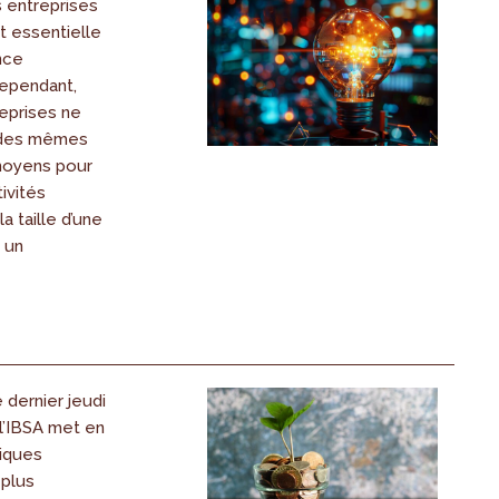
s entreprises
t essentielle
nce
ependant,
eprises ne
 des mêmes
moyens pour
ivités
la taille d’une
 un
dernier jeudi
l’IBSA met en
tiques
 plus