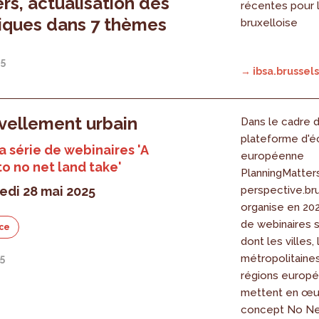
ers, actualisation des
récentes pour 
tiques dans 7 thèmes
bruxelloise
25
→ ibsa.brussels
vellement urbain
Dans le cadre d
plateforme d'
la série de webinaires 'A
européenne
to no net land take'
PlanningMatters
edi 28 mai 2025
perspective.br
organise en 20
de webinaires s
ce
dont les villes,
métropolitaines
5
régions europ
mettent en œu
concept No Net