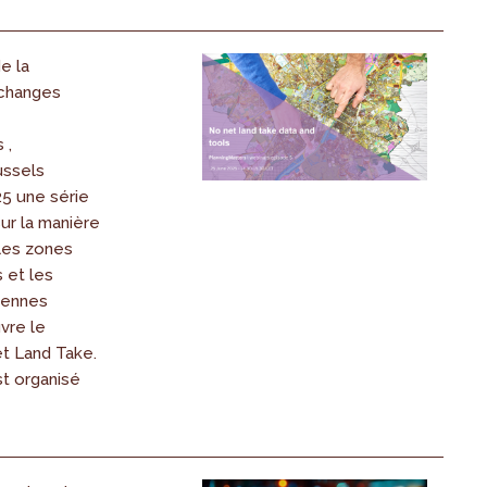
e la
échanges
 ,
ussels
25 une série
ur la manière
 les zones
 et les
éennes
vre le
t Land Take.
st organisé