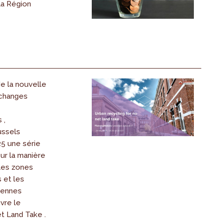
la Région
e la nouvelle
échanges
 ,
ussels
25 une série
ur la manière
 les zones
 et les
éennes
vre le
 Land Take .