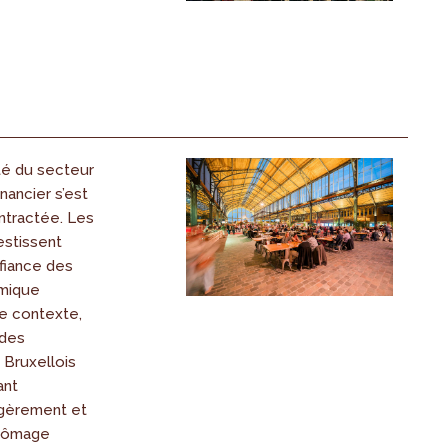
ité du secteur
nancier s’est
tractée. Les
estissent
fiance des
mique
ce contexte,
 des
 Bruxellois
ant
gèrement et
chômage