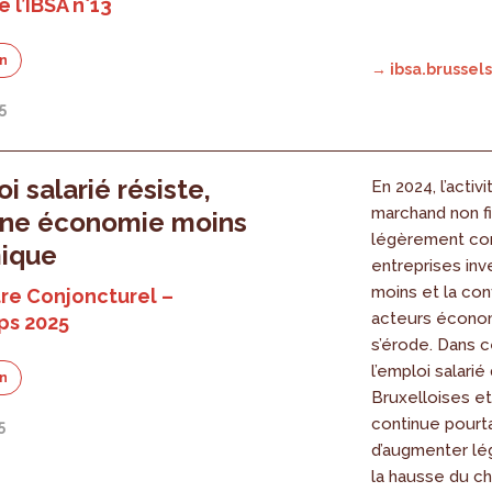
 l’IBSA n°13
on
→ ibsa.brussels
5
i salarié résiste,
En 2024, l’activ
marchand non fi
une économie moins
légèrement con
ique
entreprises inv
moins et la con
re Conjoncturel –
acteurs écono
ps 2025
s’érode. Dans 
l’emploi salarié
on
Bruxelloises et
continue pourt
5
d’augmenter lé
la hausse du 