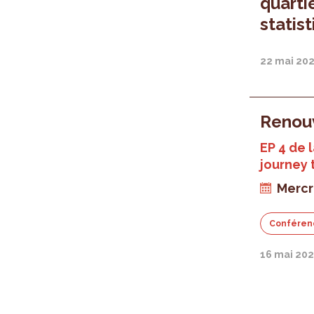
quarti
statis
22 mai 20
Renou
EP 4 de 
journey 
Mercr
Conféren
16 mai 202