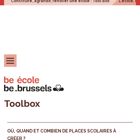
Construire, agrandir, rénover une école : Tool Box
L'école, u
Toolbox
OÙ, QUAND ET COMBIEN DE PLACES SCOLAIRES À
CRÉER ?