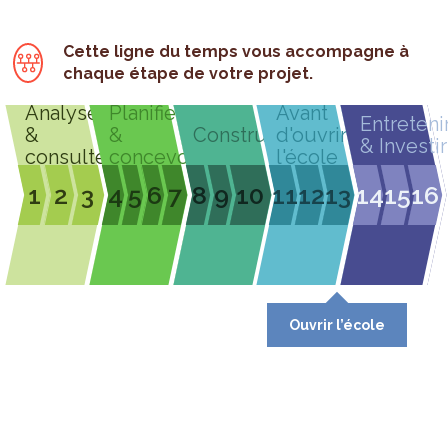
Cette ligne du temps vous accompagne à
chaque étape de votre projet.
Analyser
Planifier
Avant
Entreteni
&
&
Construire
d'ouvrir
& Investir
consulter
concevoir
l'école
1
2
3
4
5
6
7
8
9
10
11
12
13
14
15
16
Ouvrir l’école