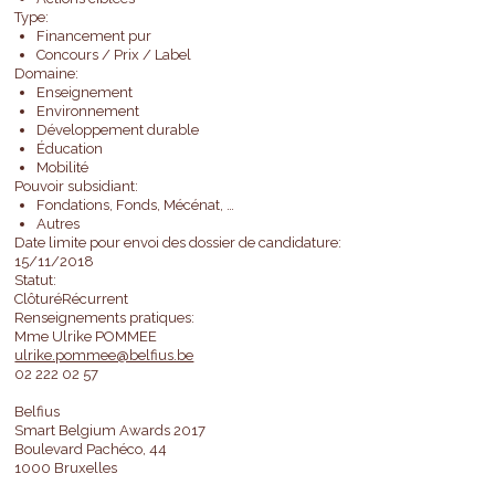
Type:
Financement pur
Concours / Prix / Label
Domaine:
Enseignement
Environnement
Développement durable
Éducation
Mobilité
Pouvoir subsidiant:
Fondations, Fonds, Mécénat, …
Autres
Date limite pour envoi des dossier de candidature:
15/11/2018
Statut:
ClôturéRécurrent
Renseignements pratiques:
Mme Ulrike POMMEE
ulrike.pommee@belfius.be
02 222 02 57
Belfius
Smart Belgium Awards 2017
Boulevard Pachéco, 44
1000 Bruxelles