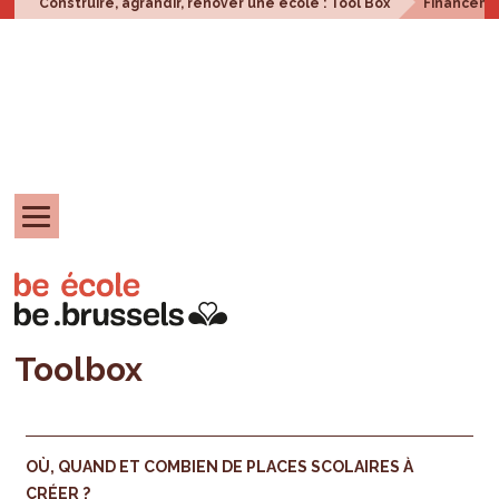
Construire, agrandir, rénover une école : Tool Box
Financem
Toolbox
OÙ, QUAND ET COMBIEN DE PLACES SCOLAIRES À
CRÉER ?