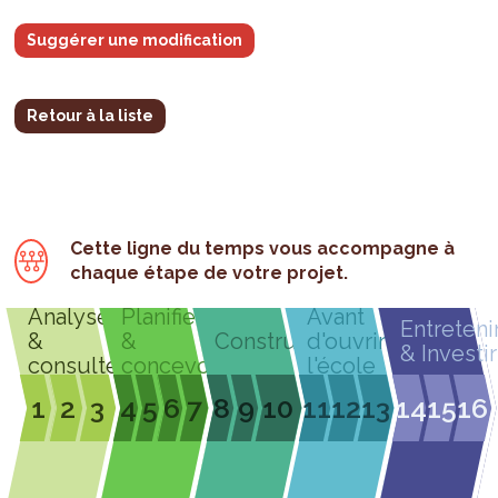
Suggérer une modification
Retour à la liste
Cette ligne du temps vous accompagne à
chaque étape de votre projet.
Analyser
Planifier
Avant
Entreteni
&
&
Construire
d'ouvrir
& Investir
consulter
concevoir
l'école
1
2
3
4
5
6
7
8
9
10
11
12
13
14
15
16