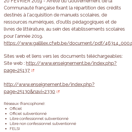
20 FÉVRIER 2019 - Arrêté du Gouvernement de la
Communauté française fixant la répartition des crédits
destinés à l'acquisition de manuels scolaires, de
ressources numériques, d'outils pédagogiques et de
livres de littérature, au sein des établissements scolaires
pour l'année 2019.
https://www.gallilex.cfwb.be/document/pdf/46314_000.
Sites web et liens vers les documents téléchargeables:
Site web :
http://www.enseignement.be/index.php?
page=25137
http://www.enseignement.be/index.php?
page=25130&navi=2330
Réseaux (francophone):
Officiel
Officiel subventionné
Libre confessionnel subventionné
Libre non confessionnel subventionné
FELSI