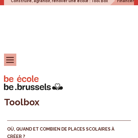
Construire, agrandir, rénover une école : Tool Box
Financem
Toolbox
OÙ, QUAND ET COMBIEN DE PLACES SCOLAIRES À
CRÉER ?