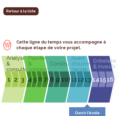
Retour à la liste
Cette ligne du temps vous accompagne à
chaque étape de votre projet.
Analyser
Planifier
Avant
Entreteni
&
&
Construire
d'ouvrir
& Investir
consulter
concevoir
l'école
1
2
3
4
5
6
7
8
9
10
11
12
13
14
15
16
Ouvrir l’école