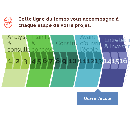
Cette ligne du temps vous accompagne à
chaque étape de votre projet.
Analyser
Planifier
Avant
Entreteni
&
&
Construire
d'ouvrir
& Investir
consulter
concevoir
l'école
1
2
3
4
5
6
7
8
9
10
11
12
13
14
15
16
Ouvrir l’école