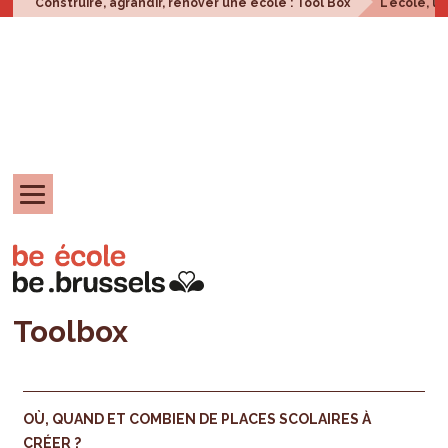
Construire, agrandir, rénover une école : Tool Box
L'école, u
Toolbox
OÙ, QUAND ET COMBIEN DE PLACES SCOLAIRES À
CRÉER ?