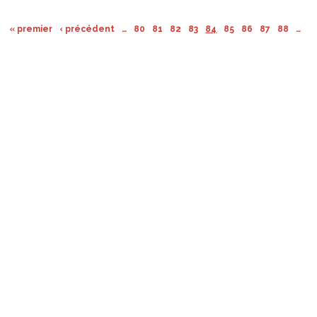
« premier
‹ précédent
…
80
81
82
83
84
85
86
87
88
…
su