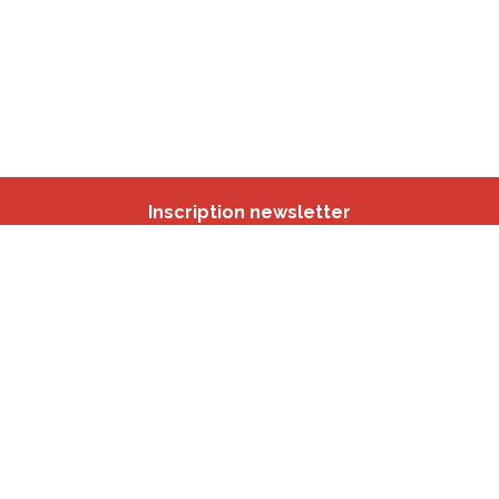
Inscription newsletter
Nos autres sites
IBSA
participation.brussels