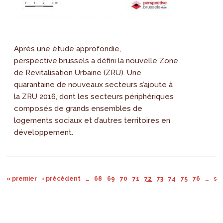
Après une étude approfondie,
perspective.brussels a défini la nouvelle Zone
de Revitalisation Urbaine (ZRU). Une
quarantaine de nouveaux secteurs s’ajoute à
la ZRU 2016, dont les secteurs périphériques
composés de grands ensembles de
logements sociaux et d’autres territoires en
développement.
« premier
‹ précédent
…
68
69
70
71
72
73
74
75
76
…
sui