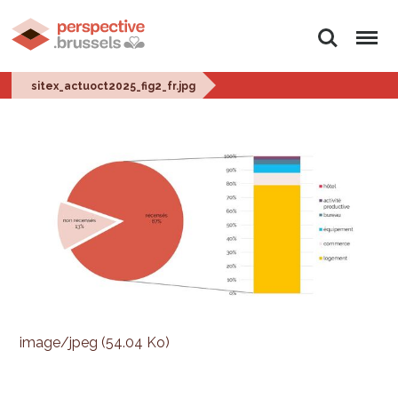
Rechercher
Menu
sitex_actuoct2025_fig2_fr.jpg
image/jpeg (54.04 Ko)