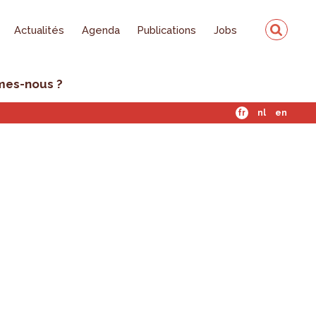
Actualités
Agenda
Publications
Jobs
mes-nous ?
fr
nl
en