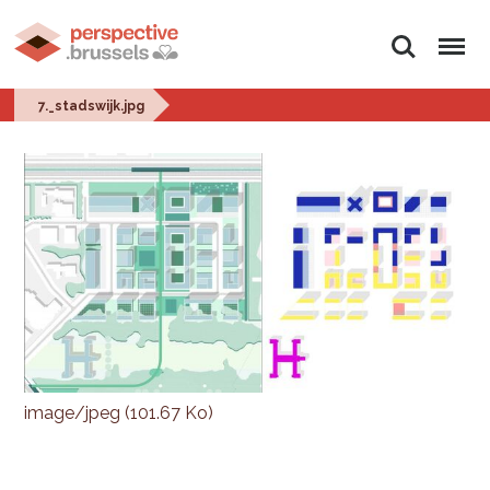
Rechercher
Menu
7._stadswijk.jpg
image/jpeg (101.67 Ko)