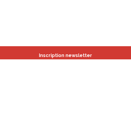
Inscription newsletter
Nos autres sites
IBSA
participation.brussels