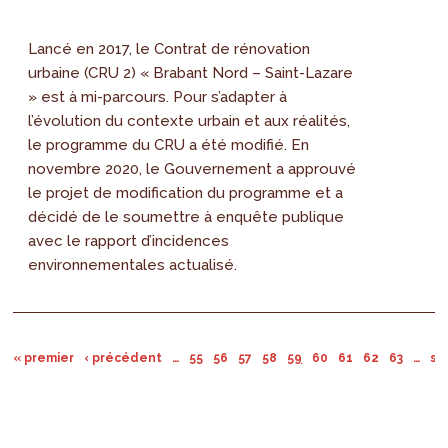
Lancé en 2017, le Contrat de rénovation
urbaine (CRU 2) « Brabant Nord – Saint-Lazare
» est à mi-parcours. Pour s’adapter à
l’évolution du contexte urbain et aux réalités,
le programme du CRU a été modifié. En
novembre 2020, le Gouvernement a approuvé
le projet de modification du programme et a
décidé de le soumettre à enquête publique
avec le rapport d’incidences
environnementales actualisé.
« premier
‹ précédent
…
55
56
57
58
59
60
61
62
63
…
su