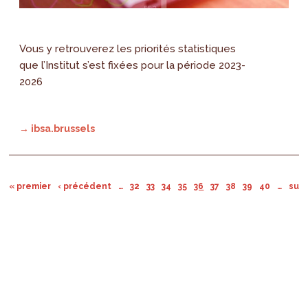
Vous y retrouverez les priorités statistiques
que l’Institut s’est fixées pour la période 2023-
2026
→ ibsa.brussels
« premier
‹ précédent
…
32
33
34
35
36
37
38
39
40
…
suiv