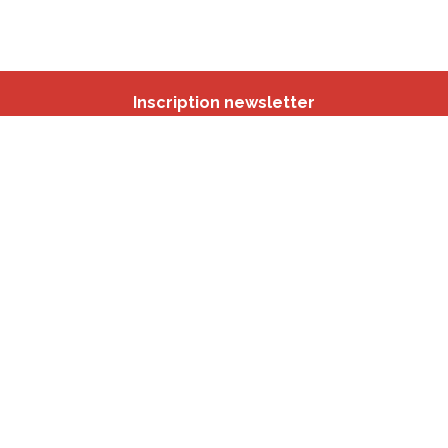
Inscription newsletter
Nos autres sites
IBSA
participation.brussels
Monitoring des Quartiers
CRD
Accrochage scolaire
sport.brussels