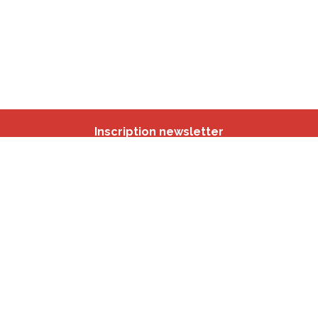
Inscription newsletter
Nos autres sites
IBSA
participation.brussels