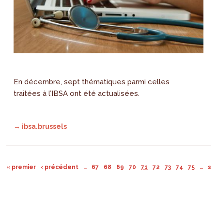
En décembre, sept thématiques parmi celles
traitées à l’IBSA ont été actualisées.
→ ibsa.brussels
« premier
‹ précédent
…
67
68
69
70
71
72
73
74
75
…
sui