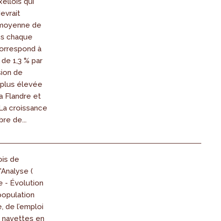
ellois qui
evrait
moyenne de
es chaque
correspond à
de 1,3 % par
sion de
 plus élevée
a Flandre et
 La croissance
re de...
ois de
'Analyse (
e - Évolution
population
 de l’emploi
s navettes en