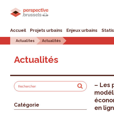
Accueil
Projets urbains
Enjeux urbains
Stati
Actualites
Actualités
Actualités
– Les 
modéli
économ
Catégorie
en lig