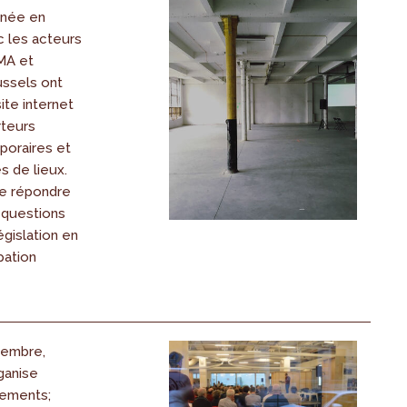
enée en
c les acteurs
BMA et
ussels ont
te internet
rteurs
mporaires et
s de lieux.
de répondre
 questions
égislation en
pation
vembre,
ganise
nements;