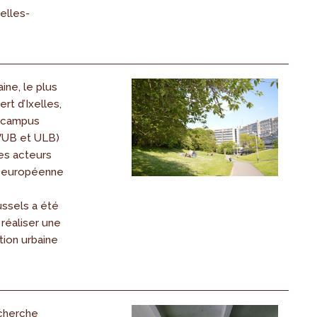
elles-
aine, le plus
rt d’Ixelles,
x campus
(VUB et ULB)
res acteurs
 européenne
ussels a été
réaliser une
tion urbaine
cherche