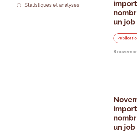
import
Statistiques et analyses
nombre
un job
Publicati
8 novembr
Novem
import
nombre
un job