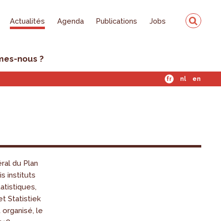
Actualités
Agenda
Publications
Jobs
mes-nous ?
fr
nl
en
ral du Plan
is instituts
atistiques,
et Statistiek
 organisé, le