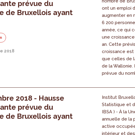
nombre de Brux
ante prévue du
ont un emploi d
 de Bruxellois ayant
augmenter en 
6 200 personn
année, ce qui 
une croissance 
on
an. Cette prévi
e 2018
croissance est
que celles de l
de la Wallonie.
prévue du nomb
bre 2018 - Hausse
Institut Bruxell
Statistique et d
ante prévue du
IBSA ) - À la Un
 de Bruxellois ayant
annuelle de la 
active occupée,
intérieur et de