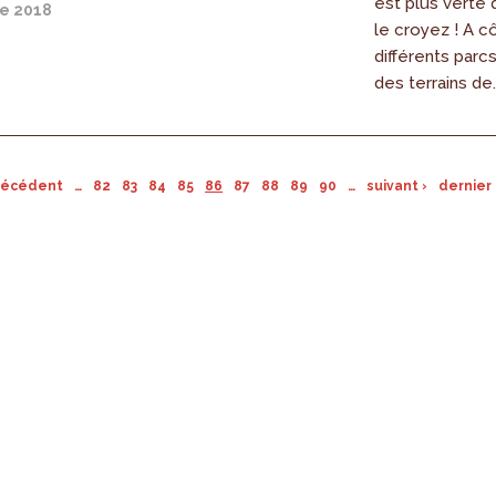
est plus verte
e 2018
le croyez ! A c
différents parcs
des terrains de..
précédent
…
82
83
84
85
86
87
88
89
90
…
suivant ›
dernier