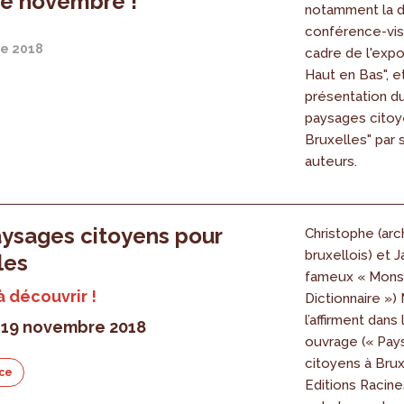
e novembre !
notamment la d
conférence-vis
e 2018
cadre de l'expo
Haut en Bas", et
présentation du
paysages citoy
Bruxelles" par
auteurs.
ysages citoyens pour
Christophe (arc
bruxellois) et 
les
fameux « Mons
à découvrir !
Dictionnaire »)
l’affirment dans
 19 novembre 2018
ouvrage (« Pay
citoyens à Brux
ce
Editions Racine