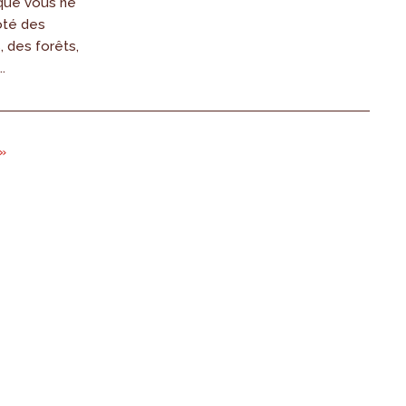
 que vous ne
ôté des
, des forêts,
.
 »