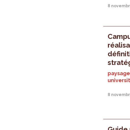
8 novembr
Campus
réalis
défini
straté
paysage 
universi
8 novembr
Guide 