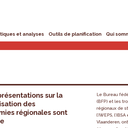
stiques et analyses
Outils de planification
Qui som
présentations sur la
Le Bureau fédé
(BFP) et les tro
sation des
régionaux de st
ies régionales sont
l’IWEPS, l’IBSA 
ne
Vlaanderen, ont