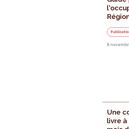
l'occu
Région
Publicati
8 novembr
Une co
livre 