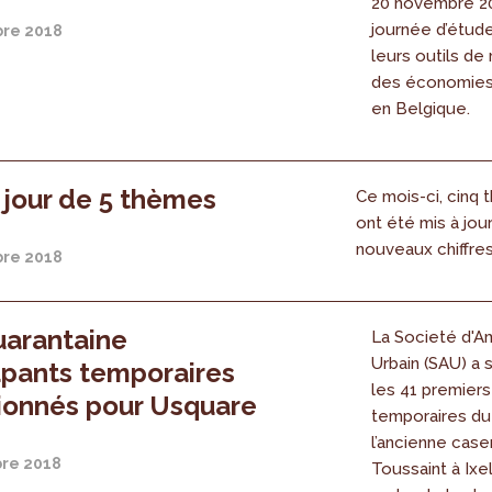
20 novembre 20
journée d’étud
re 2018
leurs outils de
des économies
en Belgique.
 jour de 5 thèmes
Ce mois-ci, cinq
ont été mis à jou
nouveaux chiffre
re 2018
uarantaine
La Societé d'
Urbain (SAU) a 
pants temporaires
les 41 premier
ionnés pour Usquare
temporaires du
l’ancienne caser
re 2018
Toussaint à Ixel