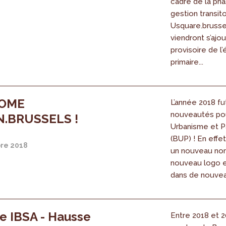
cadre de la ph
gestion transito
Usquare.brussel
viendront s’ajou
provisoire de l
primaire...
OME
L’année 2018 fu
nouveautés pou
.BRUSSELS !
Urbanisme et P
(BUP) ! En effe
re 2018
un nouveau no
nouveau logo 
dans de nouvea
ne IBSA - Hausse
Entre 2018 et 2