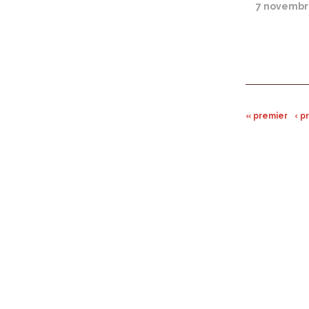
7 novembr
« premier
‹ 