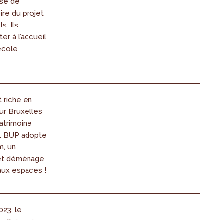
ase de
ire du projet
s. Ils
ter à l’accueil
’école
t riche en
r Bruxelles
atrimoine
t, BUP adopte
m, un
et déménage
ux espaces !
023, le