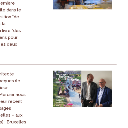
ernière
ite dans le
sition "de
 la
 livre "des
ens pour
 ses deux
hitecte
Jacques (le
ieur
 Mercier nous
 leur récent
sages
elles » aux
s) : Bruxelles