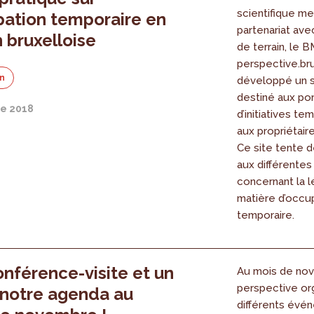
scientifique m
pation temporaire en
partenariat ave
 bruxelloise
de terrain, le 
perspective.br
on
développé un si
destiné aux po
e 2018
d’initiatives te
aux propriétaire
Ce site tente 
aux différentes
concernant la l
matière d’occu
temporaire.
nférence-visite et un
Au mois de no
perspective or
à notre agenda au
différents évé