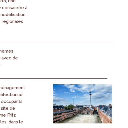
18, une
e consacrée à
 modélisation
 régionales
 thèmes
r avec de
s
Aménagement
sélectionné
s occupants
 site de
ne Fritz
les, dans le