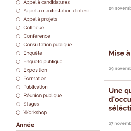
Appel à candidatures
29 novemb
Appel à manifestation d'intérêt
Appel à projets
Colloque
Conférence
Consultation publique
Mise à
Enquête
Enquête publique
29 novemb
Exposition
Formation
Publication
Une q
Réunion publique
d'occu
Stages
séléct
Workshop
27 novemb
Année