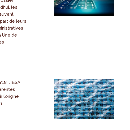
dossier
d’hui, les
peuvent
upart de leurs
nistratives
la Une de
es
°18, l’IBSA
férentes
 l’origine
n