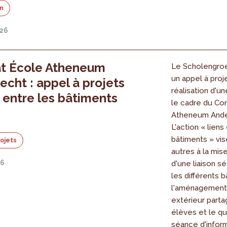
on
026
at École Atheneum
Le Scholengro
un appel à proj
echt : appel à projets
réalisation d'u
s entre les bâtiments
le cadre du Co
Atheneum Ande
L'action « liens
bâtiments » vis
rojets
autres à la mis
26
d'une liaison s
les différents 
l'aménagement
extérieur parta
élèves et le qu
séance d'infor