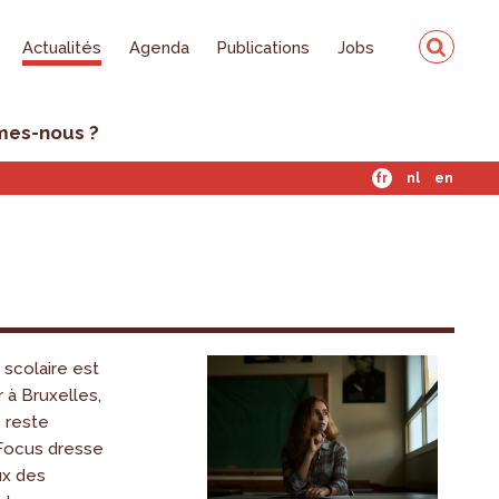
Actualités
Agenda
Publications
Jobs
mes-nous ?
fr
nl
en
scolaire est
 à Bruxelles,
 reste
Focus dresse
ux des