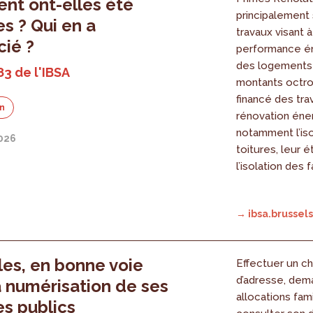
t ont-elles été
principalement
es ? Qui en a
travaux visant à
cié ?
performance é
des logements 
83 de l'IBSA
montants octro
financé des tra
on
rénovation éne
notamment l’iso
2026
toitures, leur 
l’isolation des 
→ ibsa.brussels
les, en bonne voie
Effectuer un 
d’adresse, dem
a numérisation de ses
allocations fami
es publics