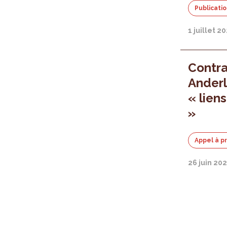
Publicati
1 juillet 2
Contr
Anderl
« lien
»
Appel à p
26 juin 20