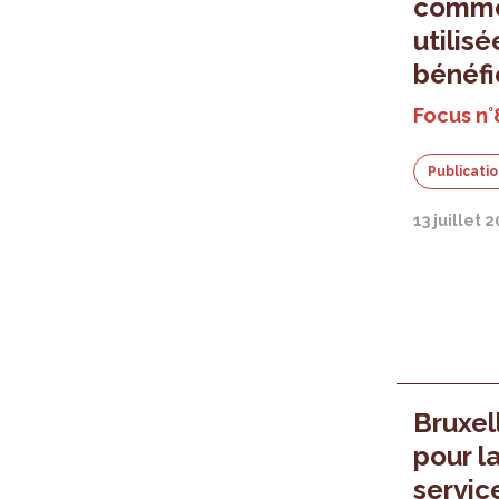
commen
utilisé
bénéfi
Focus n°
Publicati
13 juillet 
Bruxel
pour l
servic