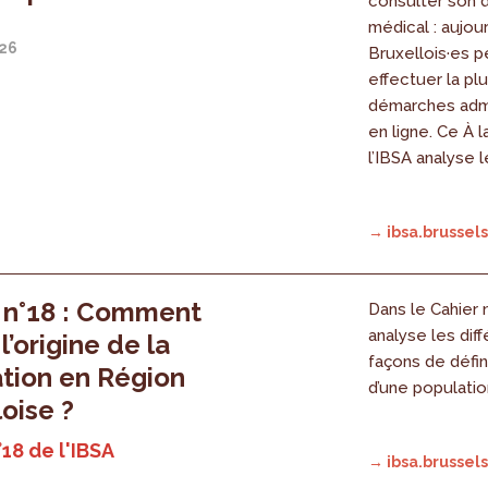
consulter son 
médical : aujour
026
Bruxellois·es 
effectuer la pl
démarches admi
en ligne. Ce À 
l’IBSA analyse l
→ ibsa.brussels
 n°18 : Comment
Dans le Cahier n
analyse les dif
 l’origine de la
façons de définir
tion en Région
d’une populatio
loise ?
°18 de l'IBSA
→ ibsa.brussels