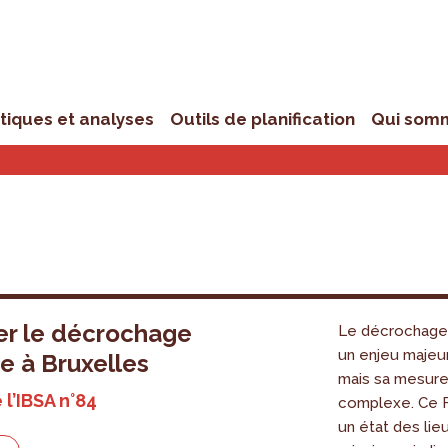
stiques et analyses
Outils de planification
Qui som
r le décrochage
Le décrochage 
un enjeu majeur
re à Bruxelles
mais sa mesure
 l’IBSA n°84
complexe. Ce 
un état des lie