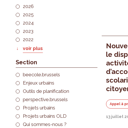
2026
2025
2024
2023
2022
Nouvel
voir plus
le dis
Section
activi
d’acc
beecole.brussels
scolari
Enjeux urbains
citoye
Outils de planification
perspective.brussels
Appel à p
Projets urbains
Projets urbains OLD
13 juillet 
Qui sommes-nous ?