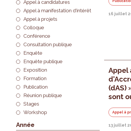
Publicati
Appel à candidatures
Appel à manifestation d'intérêt
16 juillet 
Appel à projets
Colloque
Conférence
Consultation publique
Enquête
Enquête publique
Appel 
Exposition
d'Accr
Formation
(dAS) 
Publication
Réunion publique
sont o
Stages
Workshop
Appel à p
Année
13 juillet 