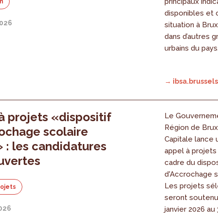
principaux indi
on
disponibles et
2026
situation à Brux
dans d’autres g
urbains du pays
→ ibsa.brussels
à projets «dispositif
Le Gouverneme
Région de Brux
ochage scolaire
Capitale lance 
» : les candidatures
appel à projets
uvertes
cadre du dispos
d'Accrochage sc
Les projets sé
rojets
seront soutenu
2026
janvier 2026 au 