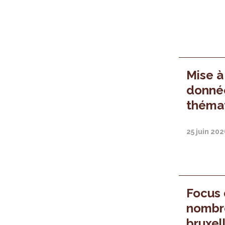
Mise à
donnée
thémat
25 juin 20
Focus d
nombre
bruxel