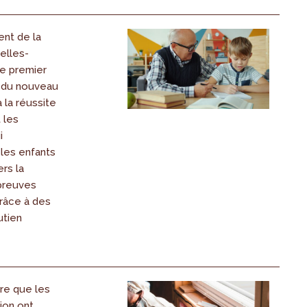
nt de la
elles-
le premier
s du nouveau
à la réussite
t les
i
les enfants
ers la
preuves
grâce à des
utien
re que les
ion ont