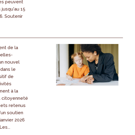
es peuvent
s jusqu'au 15
. Soutenir
nt de la
elles-
un nouvel
 dans le
itif de
ivités
ent à la
la citoyenneté
jets retenus
'un soutien
janvier 2026
Les...