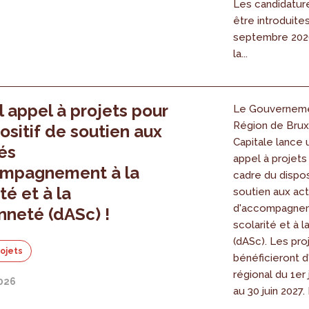
Les candidatur
être introduite
septembre 2026
la...
 appel à projets pour
Le Gouverneme
Région de Brux
positif de soutien aux
Capitale lance 
tés
appel à projets
ompagnement à la
cadre du dispos
té et à la
soutien aux act
d'accompagnem
nneté (dASc) !
scolarité et à 
(dASc). Les pro
rojets
bénéficieront d
régional du 1er 
2026
au 30 juin 2027. 