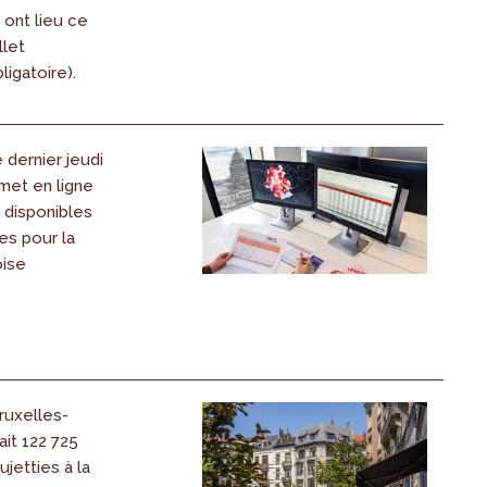
n ont lieu ce
llet
ligatoire).
dernier jeudi
 met en ligne
s disponibles
es pour la
oise
ruxelles-
it 122 725
jetties à la