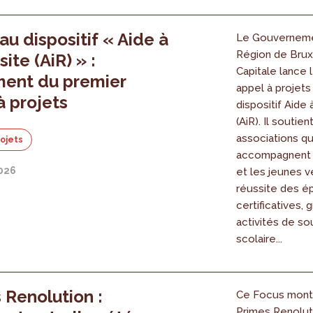
u dispositif « Aide à
Le Gouverneme
Région de Brux
site (AiR) » :
Capitale lance 
ment du premier
appel à projet
à projets
dispositif Aide 
(AiR). Il soutien
associations qu
rojets
accompagnent 
2026
et les jeunes v
réussite des é
certificatives, 
activités de so
scolaire...
 Renolution :
Ce Focus mont
Primes Renolut