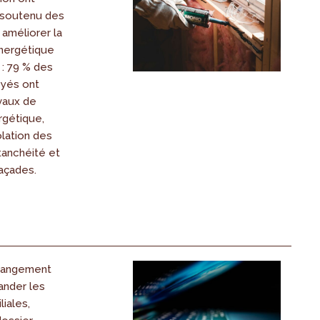
 soutenu des
 améliorer la
nergétique
: 79 % des
yés ont
vaux de
rgétique,
lation des
étanchéité et
façades.
changement
ander les
liales,