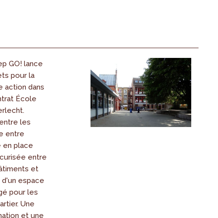
ep GO! lance
ets pour la
ne action dans
ntrat École
rlecht.
 entre les
e entre
e en place
écurisée entre
bâtiments et
 d'un espace
gé pour les
artier. Une
mation et une