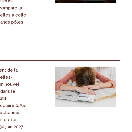
cateurs
 compare la
elles à celle
rands pôles
.
nt de la
elles-
un nouvel
 dans le
itif
olaire (dAS).
lectionnés
s du 1er
30 juin 2027.