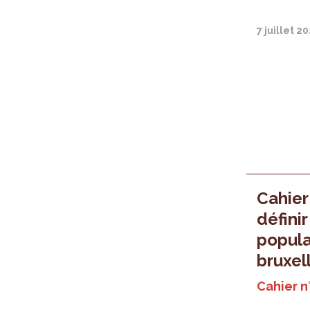
7 juillet 2
Cahier
définir
popula
bruxel
Cahier n