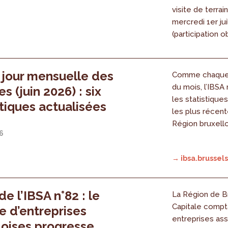
visite de terrai
mercredi 1er jui
(participation ob
 jour mensuelle des
Comme chaque 
du mois, l’IBSA
s (juin 2026) : six
les statistique
iques actualisées
les plus récent
Région bruxell
26
→ ibsa.brussels
e l’IBSA n°82 : le
La Région de B
Capitale compta
 d’entreprises
entreprises assu
loises progresse