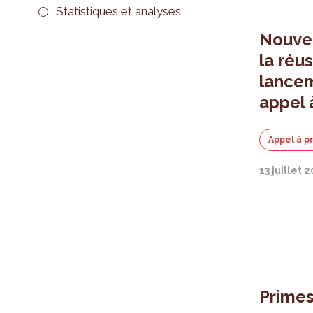
Statistiques et analyses
Nouvea
la réus
lance
appel 
Appel à p
13 juillet 
Primes