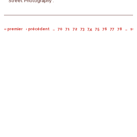
Street Photography .
« premier
‹ précédent
…
70
71
72
73
74
75
76
77
78
…
sui