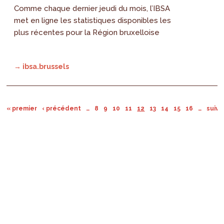
Comme chaque dernier jeudi du mois, l’IBSA
met en ligne les statistiques disponibles les
plus récentes pour la Région bruxelloise
→ ibsa.brussels
« premier
‹ précédent
…
8
9
10
11
12
13
14
15
16
…
suiva