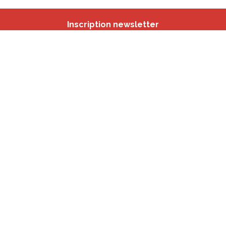
Inscription newsletter
Nos autres sites
IBSA
participation.brussels
Monitoring des Quartiers
CRD
Accrochage scolaire
sport.brussels
studyspaces.brussels
BMA