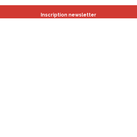
Inscription newsletter
Nos autres sites
IBSA
participation.brussels
Monitoring des Quartiers
CRD
Accrochage scolaire
sport.brussels
studyspaces.brussels
BMA