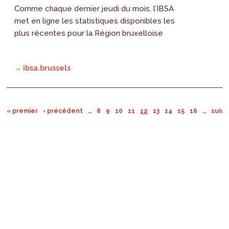
Comme chaque dernier jeudi du mois, l’IBSA
met en ligne les statistiques disponibles les
plus récentes pour la Région bruxelloise
→ ibsa.brussels
« premier
‹ précédent
…
8
9
10
11
12
13
14
15
16
…
suiva