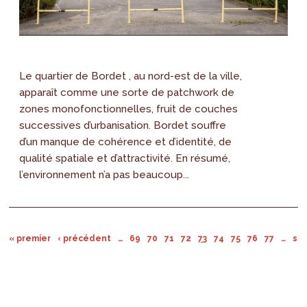
Le quartier de Bordet , au nord-est de la ville,
apparaît comme une sorte de patchwork de
zones monofonctionnelles, fruit de couches
successives d’urbanisation. Bordet souffre
d’un manque de cohérence et d’identité, de
qualité spatiale et d’attractivité. En résumé,
l’environnement n’a pas beaucoup...
« premier
‹ précédent
…
69
70
71
72
73
74
75
76
77
…
sui