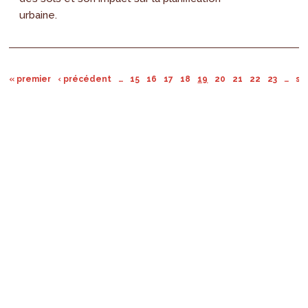
urbaine.
« premier
‹ précédent
…
15
16
17
18
19
20
21
22
23
…
su