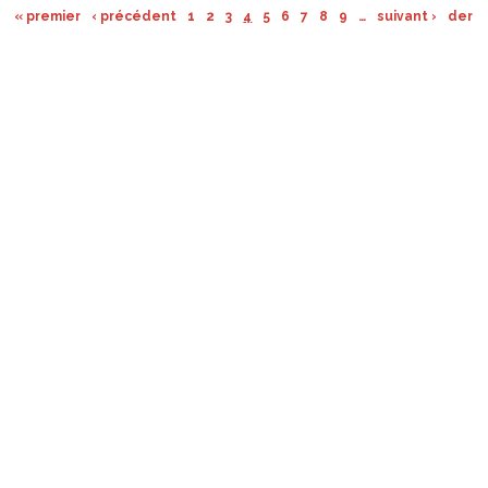
« premier
‹ précédent
1
2
3
4
5
6
7
8
9
…
suivant ›
derni